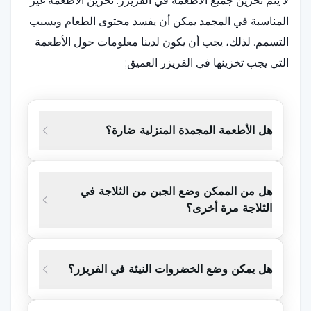
لا يتم تخزين جميع الأطعمة في الفريزر. تخزين الأطعمة غير
المناسبة في المجمد يمكن أن يفسد محتوى الطعام ويسبب
التسمم. لذلك، يجب أن يكون لدينا معلومات حول الأطعمة
التي يجب تخزينها في الفريزر العميق;
الأفوكادو:
هناك آراء مختلفة حول تخزين الأفوكادو في
الفريزر. تقول بعض الآراء أنه يمكن تجميدها دون تقطيعها إلى
هل الأطعمة المجمدة المنزلية ضارة؟
قطع، وتقول بعض الآراء أنه يجب هرسها لتجميدها، ولكن
وفقًا لخبراء الطعام، فإن الأفوكادو على قائمة الأطعمة التي
لا يجب تجميدها أبدًا. إذا تم تجميدها، فقد يتدهور قوام
هل من الممكن وضع الجبن من الثلاجة في
الثلاجة مرة أخرى؟
الأفوكادو. وعلاوة على ذلك، فإنه يؤثر أيضاً على المذاق.
اللحوم والدواجن والمأكولات البحرية:
إذا كان لديك لحوم تم
هل يمكن وضع الخضروات النيئة في الفريزر؟
تجميدها بالفعل ولم يتم إذابتها، فلا تضعها مرة أخرى في
الفريزر. في هذه الحالة، هناك احتمال حدوث تسمم.