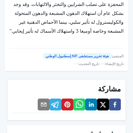
المحفزة على تصلب الشرايين والتخثر والالتهابات. وقد وجد
بشكل عام أن استهلاك الدهون المشبعة والدهون المتحولة
والكوليسترول له تأثير سلبي، بينما الأحماض الدهنية غير
المشبعة وخاصة أوميغا 3 واستهلاك الأسماك له تأثير إيجابي."
ما أهمية استهلاك أوميغا 3؟
المنشئ
:
هيئة تحرير مستشفى NP إسطنبول الوطني
تاريخ الإنشاء
:
|
تاريخ التحديث
:
قال أوزدن أوركتشو إنه في بعض الدراسات، وخاصة
مكملات أوميغا 3 توفر تحسنًا في الوظائف الإدراكية، بينما
يُقال إن النظام الغذائي الغني بالدهون المشبعة يسبب تراجعًا
مشاركة
في الوظائف الإدراكية. وفي إشارة إلى أن الأحماض الدهنية
أوميغا 3 تحمي الدماغ أثناء عملية الشيخوخة، قال أوزدن
أوركجو: "يمكن القول إنه من المهم تناول نظام غذائي غني
بالدهون المتعددة غير المشبعة أوميغا 3 واستهلاك محتوى
الدهون بشكل انتقائي في حماية صحة الدماغ. ومع ذلك، يجب