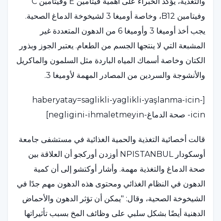
والتغذية، يؤكد الخبراء على أهمية فيتامين E وفيتامين C
وفيتامين B12، وخاصة أوميغا 3 لشيخوخة الدماغ الصحية.
يجب أخذ أوميغا 3 وأوميغا 6 من الدهون المتعددة غير
المشبعة التي لا ينتجها الجسم من الطعام. يعتبر الجوز وبذور
الكتان وخاصة أسماك المياه الباردة مثل السلمون والماكريل
والأنشوجة والسردين من المصادر المهمة لأوميغا 3.
[haberyatay=saglikli-yaglikli-yaşlanma-icin-
icin- صحة الدماغ-negligini-ihmaletmeyin]
قالت أخصائية التغذية والحمية الغذائية في مستشفى جامعة
أوسكودار NPISTANBUL أوزدن أوركجو أن العلاقة بين
صحة الدماغ والتغذية مهمة. وأشار أوكتشو إلى أن كمية
الدهون في النظام الغذائي ومحتوى هذه الدهون مهم جدًا في
الشيخوخة الصحية، وقال: "يمكن أن تؤثر الدهون والأحماض
الدهنية أيضًا بشكل سلبي على وظائف المخ بسبب تأثيراتها