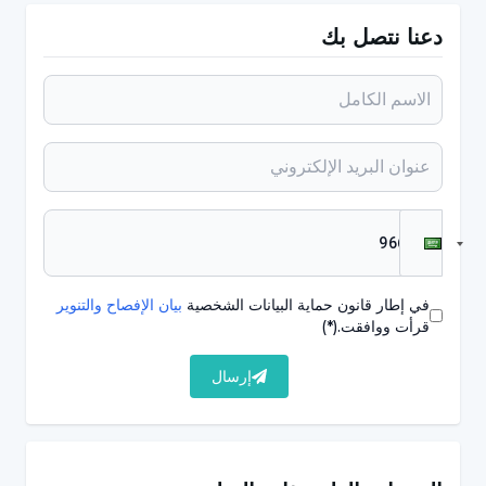
عدم الشعور بالخوف أو الخوف الشديد
دعنا نتصل بك
ردود فعل غير طبيعية تجاه الأصوات والروائح
والمذاقات والأحاسيس
عدم إدراك النكتة وإيجادها مخيفة
انعدام حس الفكاهة
التحدث بشكل مسطح وبدون تركيز
عدم استخدام لغة الجسد أو استخدامها نادرًا جدًا
في إطار قانون حماية البيانات الشخصية
بيان الإفصاح والتنوير
التكرار المتكرر للسلوك غير المنتظم
قرأت ووافقت.
(*)
سرعة الانفعال عند التدخل في العادات الروتينية
إرسال
فرز ألعابه أو أغراضه المختلفة بطريقة منظمة
التأخر في الكلام والاختلاف عن أقرانهم