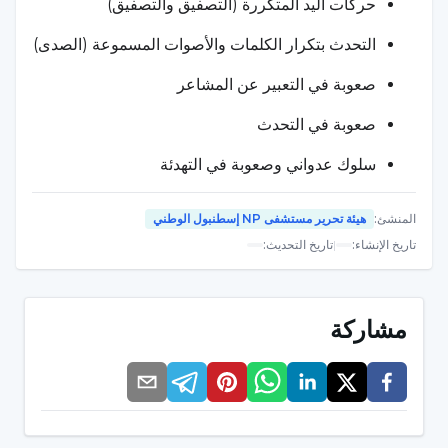
حركات اليد المتكررة (التصفيق والتصفيق)
التحدث بتكرار الكلمات والأصوات المسموعة (الصدى)
صعوبة في التعبير عن المشاعر
صعوبة في التحدث
سلوك عدواني وصعوبة في التهدئة
تكرار ما يقوله الآخرون
المنشئ
:
هيئة تحرير مستشفى NP إسطنبول الوطني
قلب الضمائر (قول أنت بدلاً من أنا)
تاريخ الإنشاء
:
|
تاريخ التحديث
:
قلة عادات النوم
مشاركة
عادات الأكل غير المنتظمة
الاهتمامات الوسواسية
الغضب المفاجئ والأزمات المفاجئة في الأحداث
الروتينية التي يُنظر إليها على أنها طبيعية