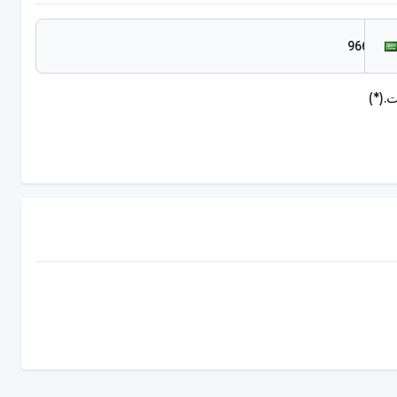
.
(*)