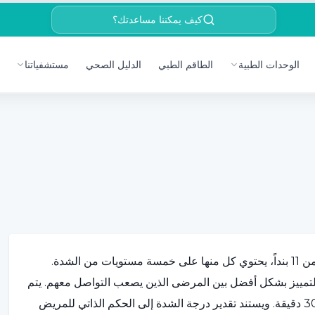
كيف يمكننا مساعدتك؟
الوحدات الطبية
الطاقم الطبي
الدليل الصحي
مستشفياتنا
مقياس تصنيف الهوس لدى الشباب (YMRS) هو مقياس يتكون من 11 بنداً، يحتوي كل منها على خمسة مستويات من الشدة.
 للتمييز بشكل أفضل بين المرضى الذين يصعب التواصل معهم. يتم
إجراء هذا المقياس من قبل طبيب متمرس في مقابلة مدتها 15-30 دقيقة. ويستند تقدير درجة الشدة إلى الحكم الذاتي للمريض