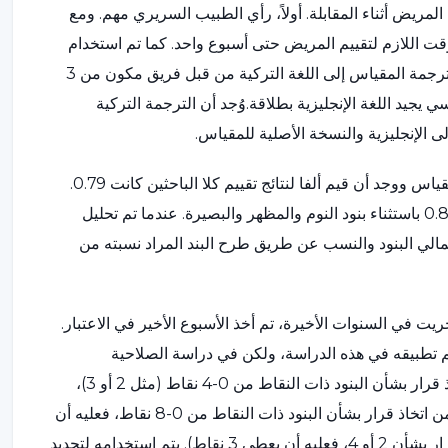
 لسلوك المريض أثناء المقابلة. أولاً، رأي الطبيب السريري مهم. ومع
وقت اللازم لتقييم المريض حتى أسبوع واحد. كما تم استخدام
ملاحظات أقارب المريض أو موظفي الجناح في الدراسات. تمت ترجمة المقياس إلى اللغة التركية من قبل فريق مكون من 3
جيد اللغة الإنجليزية بطلاقة.وُجد أن الترجمة التركية
 الإنجليزية والنسخة الأصلية للمقياس.
طُبقت طريقة كرونباخ ألفا لتحليل الموثوقية الداخلية بين بنود المقياس ووجد أن قيم ألفا لنتائج تقييم كلا الباحثين كانت 0.79.
وتراوحت ارتباطات بنود المقياس بالدرجة الكلية بين 0.342 - 0.817 باستثناء بنود النوم والمظهر والبصيرة. عندما تم تحليل
الي البنود والنسب عن طريق طرح البند المراد نسبته من
 التي أجريت في السنوات الأخيرة، تم أخذ الأسبوع الأخير في الاعتبار.
م تطبيقه في هذه الدراسة، ولكن في دراسة الصلاحية
والموثوقية، تم اقتراح أنه إذا لم يتمكن الطبيب السريري من اتخاذ قرار بشأن البنود ذات النقاط من 0-4 نقاط (مثل 2 أو 3)،
فعليه أن يعطي الدرجة الأعلى، وإذا لم يتمكن الطبيب السريري من اتخاذ قرار بشأن البنود ذات النقاط من 0-8 نقاط، فعليه أن
يأخذ القيمة بينهما (أي إذا لم يتمكن الطبيب السريري من اتخاذ قرار بشأن 2 أو 4، فعليه أن يعطي 3 نقاط). يتم استخدامه لتحديد