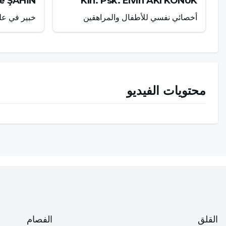
şe ŞAHİN
Kln. Psk. Elvin AKI KONUK
أخصائي نفسي للأطفال والمراهقين
خبير في عل
محتويات الفيديو
القلق
الفصام