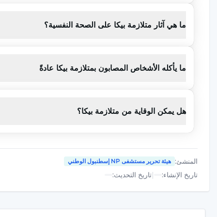
ما هي آثار متلازمة بيكا على الصحة النفسية؟
كيف يتم علاج متلازمة بيكا؟
في علاج متلازمة بيكا، من المهم أن يتقبل الشخص أولاً أن الحالة
الغذائية الخاطئة إلى الطبيب. بعد تحديد أسباب اضطراب الأكل، 
ما يأكله الأشخاص المصابون بمتلازمة بيكا عادةً
إلى الميل الغذائي الخاطئ.
هل يمكن الوقاية من متلازمة بيكا؟
يتم التخطيط للعلاج وفقاً للعامل الرئيسي المسبب لهذه المتلازم
مجدٍ للفرد المصاب بمتلازمة البيكا. يؤثر الدعم والتحكم في بيئة 
المهم جدًا أن تدعم الأسرة الطفل وتتواصل معه بنشاط، خاصةً ف
المنشئ
:
هيئة تحرير مستشفى NP إسطنبول الوطني
إذا تُرك دون علاج، فقد يسبب مشاكل مثل التأخر في النمو، وأضرار
تاريخ الإنشاء
:
|
تاريخ التحديث
:
وتراكم الرصاص في الجسم. يلعب دعم الطبيب النفسي والمعالج الن
الحالات الناجمة عن أسباب نفسية، يتم علاج اضطراب سلوك الأكل 