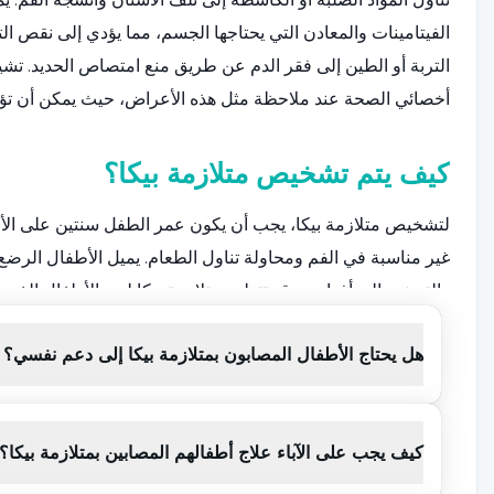
الفيتامينات والمعادن التي يحتاجها الجسم، مما يؤدي إلى نقص ا
التربة أو الطين إلى فقر الدم عن طريق منع امتصاص الحديد. تشي
أخصائي الصحة عند ملاحظة مثل هذه الأعراض، حيث يمكن أن ت
كيف يتم تشخيص متلازمة بيكا؟
لتشخيص متلازمة بيكا، يجب أن يكون عمر الطفل سنتين على الأق
غير مناسبة في الفم ومحاولة تناول الطعام. يميل الأطفال الرضع 
والتسنين إلى أفواههم. قد تتطور متلازمة بيكا لدى الأطفال الذي
العمر.
هل يحتاج الأطفال المصابون بمتلازمة بيكا إلى دعم نفسي؟
نتيجة لعدم تناول كميات كافية من الكربوهيدرات والدهون والبروت
فيتامين ب1، ب6) الضرورية للجسم، يتطور ميل الجسم إلى
كيف يجب على الآباء علاج أطفالهم المصابين بمتلازمة بيكا؟
مثل هذه المواد. عندما تتأثر التغذية لأسباب مختلفة وتقل إمكاني
واللحوم والأسماك والجبن، ويحاول الجسم تعويض نقص الغذاء بمواد