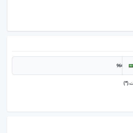
.
(*)