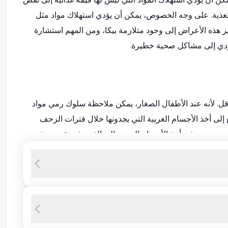
لتغذية. على وجه الخصوص، يمكن أن يؤدي استهلاك مواد مثل
ر هذه الأعراض إلى وجود متلازمة بيكا، ومن المهم استشارة
ؤدي إلى مشاكل صحية خطيرة.
ل. لأنه عند الأطفال الصغار، يمكن ملاحظة سلوك رمي مواد
إلى أخذ الأجسام الغريبة التي يجدونها خلال فترات الزحف
ن يستمرون في أخذ الأجسام الغريبة إلى الفم رغم تقدمهم في
ينات والمعادن (الزنك والحديد والنحاس) والفيتامينات (خاصة
 تناول مواد ليس لها قيمة غذائية. ونتيجة لذلك، يزداد الميل إلى تناول
ة الحصول على المواد الغذائية الأساسية مثل الحليب والبيض
 مختلفة، فإن ذلك يهيئ الأرضية لتكوين متلازمة بيكا.