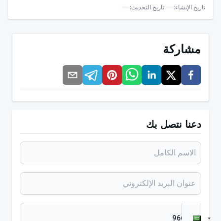
تاريخ الإنشاء
:
|
تاريخ التحديث
:
يقوي العضلات ويدعمها
يساهم في نمو الأعصاب والعظام
مشاركة
يقوي المناعة
كيف تستهلك الكينوا؟
هناك العديد من الطرق المختلفة من حيث الاستهلاك. وهي
تشبه الأرز والبرغل من حيث طريقة الطهي. كما يمكن طهيها
دعنا نتصل بك
عن طريق السلق أو التحميص بالزيت. ولها العديد من
الأصناف من حيث استخدامها في الوجبات.
كما يمكن تبريده بعد الطهي وإضافته إلى السلطات. ويمنح
الأشخاص الذين يستخدمونه في السلطات شعوراً بالشبع
بفضل خاصية الإشباع التي يتميز بها.
كما يمكن استخدامه كعصيدة. يمكن إضافته على الفواكه