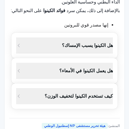
الداء البطني وحساسية الغلوتين.
بالإضافة إلى ذلك، يمكن سرد
فوائد الكينوا
على النحو التالي:
إنها مصدر قوي للبروتين
يدعم الأمعاء بفضل محتواه العالي من الألياف ويمنع
الإمساك
هل الكينوا يسبب الإمساك؟
عالية الشبع وتوفر الشعور بالشبع
تتمتع بخصائص عالية من حيث الفيتامينات والمعادن
هل يعمل الكينوا في الأمعاء؟
يقي من أمراض القلب
يقي من فقر الدم
كيف تستخدم الكينوا لتخفيف الوزن؟
سهل الهضم ولا يسبب الانتفاخات
منخفض الدهون وقليل السعرات الحرارية
يحافظ على استقرار نسبة السكر في الدم
المنشئ
:
هيئة تحرير مستشفى NP إسطنبول الوطني