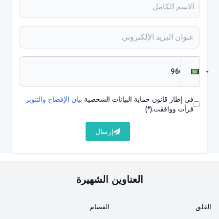
مشاكل في المعدة:
يمكن أن تؤثر بعض الفيروسات على
الجهاز الهضمي، مما يسبب الغثيان أو القيء أو الإسهال.
تختلف الأعراض حسب نوع الفيروس والمنطقة المصابة
والجهاز المناعي للشخص.
كيف تنتقل العدوى الفيروسية؟
في إطار قانون حماية البيانات الشخصية
بيان الإفصاح والتنوير
قرأت ووافقت.
(*)
يمكن أن تنتقل العدوى الفيروسية عادةً من شخص إلى آخر
من خلال الاتصال المباشر أو التنفس أو من خلال الأشياء
إرسال
المشتركة أو من خلال الماء والطعام الملوث. طرق انتقال
العدوى الفيروسية:
العناوين الشهيرة
يمكن أن يدخل الرذاذ المحتوي على الفيروس إلى
الهواء أثناء السعال أو العطس. يمكن أن يصاب
القلق
الفصام
الأشخاص الذين يستنشقون هذه الرذاذ أو يتواجدون في