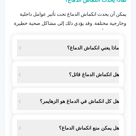
لماذا يحدث انكماش الدماغ؟
يمكن أن يحدث انكماش الدماغ تحت تأثير عوامل داخلية
وخارجية مختلفة. وقد يؤدي ذلك إلى مشاكل صحية خطيرة
من خلال التأثير السلبي على الوظائف الطبيعية للدماغ
وبنيته. وتشمل الأسباب الأكثر شيوعاً الشيخوخة والأمراض
ماذا يعني انكماش الدماغ؟
العصبية وصدمات الرأس والاضطرابات النفسية والعادات
السيئة. قد يكون هناك انكماش طبيعي في أنسجة المخ مع
عملية الشيخوخة، ولكن عادةً ما يكون هذا التغير خفيفاً.
هل انكماش الدماغ قاتل؟
ومع ذلك، فإن الأمراض العصبية التنكسية العصبية مثل
مرض الزهايمر ومرض باركنسون وأشكال أخرى من الخرف
هل كل انكماش في الدماغ هو الزهايمر؟
هي عوامل مهمة تؤدي إلى موت خلايا الدماغ وبالتالي
انكماش الدماغ. الأسباب الأكثر شيوعاً هي:
الشيخوخة:
يمكن أن يحدث انكماش طبيعي في أنسجة
هل يمكن منع انكماش الدماغ؟
الدماغ مع التقدم في العمر. مع تقدمنا في العمر، تموت بعض