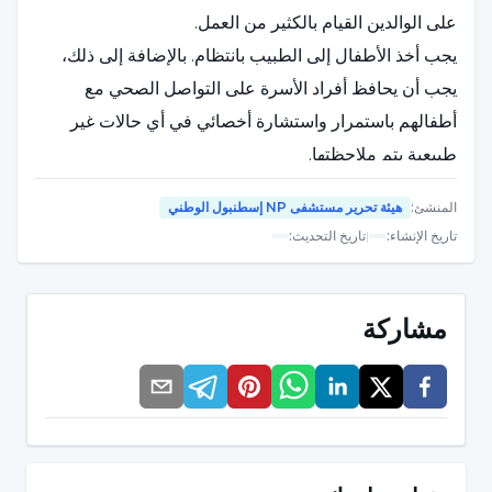
على الوالدين القيام بالكثير من العمل.
يجب أخذ الأطفال إلى الطبيب بانتظام. بالإضافة إلى ذلك،
يجب أن يحافظ أفراد الأسرة على التواصل الصحي مع
أطفالهم باستمرار واستشارة أخصائي في أي حالات غير
طبيعية يتم ملاحظتها.
المنشئ
:
هيئة تحرير مستشفى NP إسطنبول الوطني
أعراض التوحد غير النموذجي
تاريخ الإنشاء
:
|
تاريخ التحديث
:
على الرغم من تشابهه مع التوحد في بعض الجوانب، إلا أنه
قد يبدو في بعض الحالات بعيدًا تمامًا عن التوحد. تكون
مشاركة
العلامات والأعراض أكثر اعتدالاً من التوحد. قد يعاني الأفراد
أيضاً من بعض المشاكل من حيث التأخر في الكلام وصعوبة
التواصل الاجتماعي. بالإضافة إلى ذلك، فإن
أعراض التوحد
اللانمطي،
والتي تظهر بشكل عام، هي كالتالي