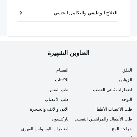
على الرغم من أنه لم يتم إثبات
أسباب الت
وحد اللانمطي
العلاج الوظيفي والتكامل الحسي
بشكل كامل حتى الآن، إلا أن الأبحاث والتحقيقات حول هذا
الموضوع مستمرة. ومع ذلك، تتضمن بعض الدراسات حول
هذا الموضوع بعض المواد التي تسبب هذا الاضطراب. يمكن
سرد بعضها على النحو التالي:
العناوين الشهيرة
الطفرات التي تحدث بسبب عوامل وراثية
القلق
الفصام
أوجه القصور في بعض تخليق البروتين اعتماداً على
الزهايمر
الاكتئاب
الجينات
اضطراب ثنائي القطب
طب النفس
الإنجاب في سن متأخرة
التوحد
طب الأعصاب
يُعتقد أنها إحدى المشاكل التي تسببها الولادة المبكرة
طب الأعصاب الأطفال
الأذن والأنف والحنجرة
طب الأطفال والمراهقين النفسي
باركنسون
الولادة القيصرية
جراحة المخ
اضطراب الوسواس القهري
استخدام مواد معينة أثناء الحمل