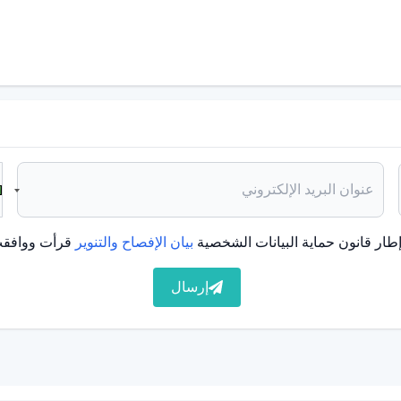
ا مرتبطة بالعديد من الجينات. كما تدعم دراسات التوائم
اضطراب التعلم المحدد في عائلة الأفراد المصابين بعسر القراءة
اسات تصوير الدماغ، تم العثور على سمات هيكلية مختلفة عن الطبيعي
زن عند الولادة والتعرض للنيكوتين في الرحم ومشاكل التغذية
لقراءة في فترة ما قبل المدرسة هي سنوات الدراسة، وهي
طار قانون حماية البيانات الشخصية
بيان الإفصاح والتنوير
قرأت ووافقت
د الدكتور باشاك أيك ما يلي
إرسال
، يعاني هؤلاء الأطفال، الذين يتأخرون في القراءة مقارنة
ولى، من مشاكل مثل بطء القراءة وسوء القراءة وعدم فهم ما
طراب التعلم المحدد، وهو اضطراب في النمو العصبي. تحدث
لعوامل الوراثية والبيئية وعادة ما تكون حالات تستمر مدى