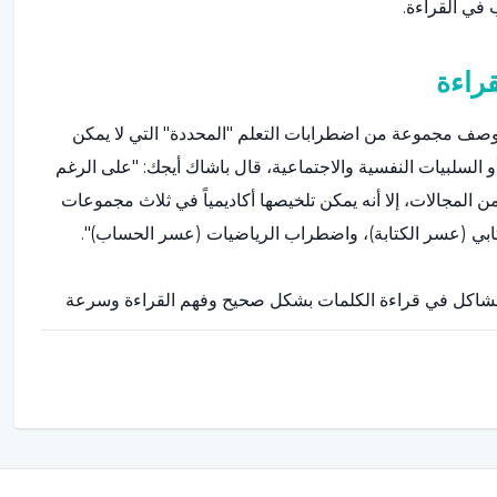
في القراءة.
راءة
لح اضطراب التعلم المحدد (SLD) يستخدم لوصف مجموعة من اضطرابات التعلم "المحددة" التي لا يمكن
أو السلبيات النفسية والاجتماعية، قال باشاك أيجك: "على الرغم
المجالات، إلا أنه يمكن تلخيصها أكاديمياً في ثلاث مجموعات
تابي (عسر الكتابة)، واضطراب الرياضيات (عسر الحساب)".
من مشاكل في قراءة الكلمات بشكل صحيح وفهم القراءة وسرعة
تعلم القراءة والكتابة مقارنة بأقرانهم. أثناء القراءة، والقراءة
شائع. ويواجهون صعوبة في فهم ما يقرؤونه."
لقراءة يحدث نتيجة تفاعل العوامل الوراثية والبيئية، وقال: "لقد