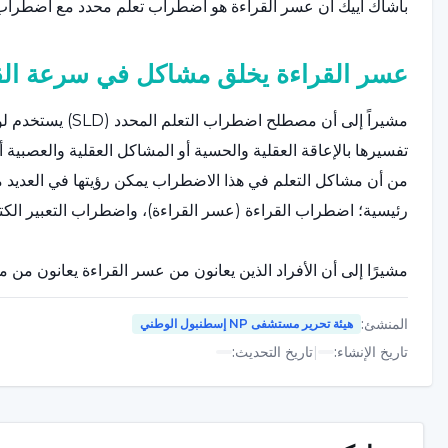
باشاك أييك أن عسر القراءة هو اضطراب تعلم محدد مع اضطراب 
عسر القراءة يخلق مشاكل في سرعة الق
مشيراً إلى أن مصط
تفسيرها بالإعاقة العقلية والحسية أو المشاكل العقلية والعصبية 
من أن مشاكل التعلم في هذا الاضطراب يمكن رؤيتها في العديد من 
رئيسية؛ اضطراب القراءة (عسر القراءة)، واضطراب التعبير الك
مشيرًا إلى أن الأفراد الذين يعانون من عسر القراءة يعانون 
القراءة، قال مساعد البروفيسور الدكتور باشاك أيك: "هناك تأخر في 
المنشئ
:
هيئة تحرير مستشفى NP إسطنبول الوطني
بشكل غير صحيح وبطيء، وتخطي الحروف والمقاطع والسطور أمر 
تاريخ الإنشاء
:
|
تاريخ التحديث
:
عسر القراءة له أصل وراثي
قال البروفيسور المساعد الدكتور باشاك أيك، مشيرًا إلى أن عسر ا