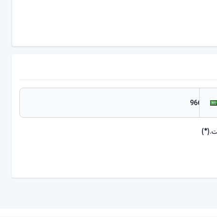
.
(*)