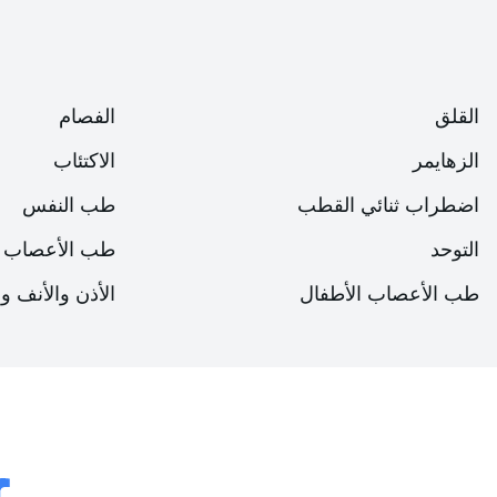
الحياة. بمعنى آخر، لا يصاب الطفل باضطراب عسر القراءة بعد ذلك، 
بعد أن تتجاوز قدرات الفرد المحدودة. وبعبارة أخرى، لا تصبح 
القلق
الفصام
سوء التغذية فعال في عسر القراءة
الزهايمر
الاكتئاب
في معرض حديثه عن العوامل المسببة لعُسر القراءة، قال أيك: "من
اضطراب ثنائي القطب
طب النفس
هيكلية ووظيفية في الدماغ، وأضاف: "يمكن أن يؤدي نقص التغذية 
التوحد
طب الأعصاب
إلى مثل هذه التغييرات في بنية الدماغ. بالإضافة إلى ذلك، من ال
اضطرابات التعلم. اضطرابات التغذية هي أحد العوامل البيئية التي
طب الأعصاب الأطفال
الأذن والأنف و
وأشار باشاك أيك إلى أن الأطفال الذين يعانون من عسر القراء
وقال: "إذا لم يتم التعرف على هذه الحالات الخاصة ولم يتم تقدي
عام 2013، ذكرت الجمعية الأمريكية للطب النفسي أن الأطف
مجموعة المعرضين لخطر الانتحار. قد يتطور انخفاض إدراك الذات