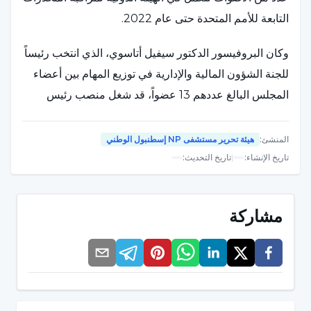
التابعة للأمم المتحدة حتى عام 2022.
وكان البروفيسور الدكتور سيفيل أتاسوي، الذي انتخب رئيساً
للجنة الشؤون المالية والإدارية في توزيع المهام بين أعضاء
المجلس البالغ عددهم 13 عضواً، قد شغل منصب رئيس
المجلس في الفترة من 2010 إلى 2015.
المنشئ
:
هيئة تحرير مستشفى NP إسطنبول الوطني
البروفيسور الدكتور سيفيل أتاسوي: "سيتم تشجيع
تاريخ الإنشاء
:
|
تاريخ التحديث
:
الحكومات على العلاج بدلاً من العقاب"
سافرت الأستاذة الدكتورة سيفيل أتاسوي إلى فيينا لحضور
مشاركة
الدورة 119 للهيئة الدولية لمراقبة المخدرات التابعة للأمم
المتحدة.
وقد أدلت البروفيسورة الدكتورة سيفايل أتاسوي ببيان قبل
مغادرتها إلى فيينا، وعددت أهداف العام المقبل على النحو