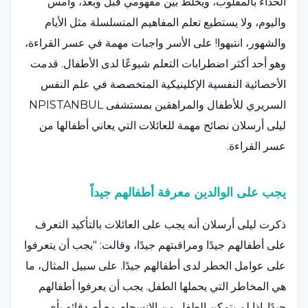
الحذاء بالمقلوب، ويخلط بين مفهومي قبل وبعد، وأمس
واليوم، ولا يستطيع تعلم المفاهيم المتسلسلة مثل الأيام
والشهور، انتبهوا! على الأسر واجبات مهمة في عسر القراءة،
وهو أحد أكثر اضطرابات التعلم شيوعًا لدى الأطفال. قدمت
الأخصائية النفسية الإكلينيكية المتخصصة في علم النفس
السريري للأطفال والمراهقين بمستشفى NPISTANBUL
ليلى أرسلان نصائح مهمة للعائلات التي يعاني أطفالها من
عسر القراءة.
يجب على الوالدين معرفة أطفالهم جيداً
ذكرت ليلى أرسلان أنه يجب على العائلات بالتأكيد التعرف
على أطفالهم جيدًا ومراقبتهم جيدًا، وقالت: "يجب أن يتعرفوا
على عوامل الخطر لدى أطفالهم جيدًا. على سبيل المثال، ما
هي المخاطر التي يحملها الطفل. يجب أن يعرفوا أطفالهم
جيدًا. إذا لم يتمكن الطفل من الانسجام مع أصدقائه بأي