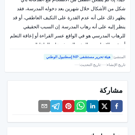
شكل من الأشكال خلال شهرين بعد دخوله المدرسة، فقد
يظهر ذلك على أنه عدم القدرة على التكيف العاطفي، أو قد
ينظر إليه على أنه رهاب المدرسة. إن السبب الحقيقي
للرهاب المدرسي هو في الواقع عسر القراءة أو إعاقة التعلم
أو نقص الانتباه. من المفيد التعرف على الطفل".
المنشئ
:
هيئة تحرير مستشفى NP إسطنبول الوطني
يجب على المعلم تحديد المشكلة والتصرف وفقًا لذلك
تاريخ الإنشاء
:
|
تاريخ التحديث
:
أشارت ليلى أرسلان إلى أن المعلم له دور مهم أيضًا في
التعرف على عسر القراءة، وقالت: "يدرك الطفل أن لديه
مشاركة
سمة مختلفة ولكنه قد لا يكون قادرًا على تفسيرها. حتى
بالنسبة لنا، يتطلب فهم ذلك أساليب مختلفة. أول شيء يجب
أن تفعله الأسرة هو التعرف على الطفل جيدًا. إذا كانت
المعلمة قد أقامت بالفعل علاقة مباشرة مع الطفل في الأيام
الأولى وتواصلت معه بشكل جيد، فلن يكون من الصعب جدًا