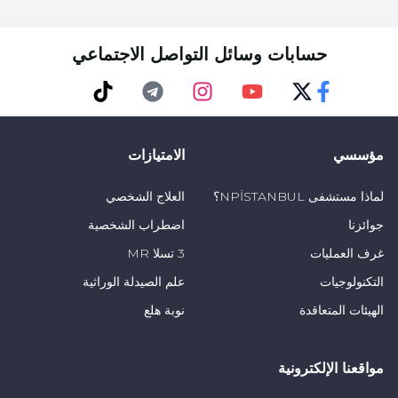
حسابات وسائل التواصل الاجتماعي
TikTok
Telegram
Instagram
Youtube
Twitter
Faceebok
مؤسسي
الامتيازات
لماذا مستشفى NPİSTANBUL؟
العلاج الشخصي
جوائزنا
اضطراب الشخصية
غرف العمليات
3 تسلا MR
التكنولوجيات
علم الصيدلة الوراثية
الهيئات المتعاقدة
نوبة هلع
مواقعنا الإلكترونية