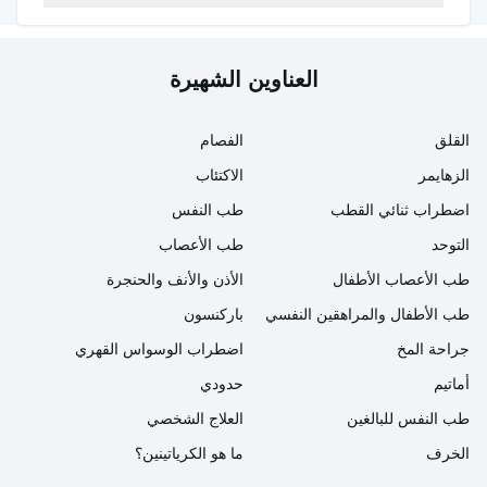
قالت خبيرة علم النفس العيادي ليلى أرسلان: "إذا كان
العناوين الشهيرة
الطفل في مرحلة ما قبل المدرسة لا يستطيع تعلم مفهوم
اليمين واليسار، ويرتدي حذاءً مقلوبًا، ويخلط بين مفاهيم قبل
القلق
الفصام
وبعد، وأمس واليوم، ويواجه صعوبة في تعلم هذه المفاهيم،
الزهايمر
الاكتئاب
ولا يستطيع تعلم المفاهيم المتسلسلة مثل الأيام والشهور،
اضطراب ثنائي القطب
طب النفس
فيجب أخذ هذه الأعراض بعين الاعتبار".
التوحد
طب الأعصاب
طب الأعصاب الأطفال
الأذن والأنف والحنجرة
طب الأطفال والمراهقين النفسي
باركنسون
جراحة المخ
اضطراب الوسواس القهري
أماتيم
حدودي
طب النفس للبالغين
العلاج الشخصي
الخرف
ما هو الكرياتينين؟