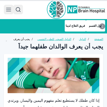
 menu
حول القسم
فريق العلاج لدينا
الصفحة
/
الدليل
/
الدليل الصحي للطب النفسي
/
يجب أن يعرف
الرئيسية
الصحي
للأطفال والمراهقين
الوالدان طفلهما جيداً
يجب أن يعرف الوالدان طفلهما جيداً
إذا كان طفلك لا يستطيع تعلم مفهوم اليمين واليسار، ويرتدي