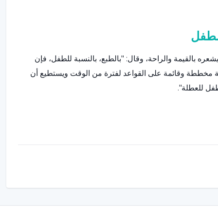
لطفل
ه بالقيمة والراحة، وقال: "بالطبع، بالنسبة للطفل، فإن
بيئة مخططة وقائمة على القواعد لفترة من الوقت ويستطيع أن
فل للعطلة".
خل كبير، ودون توقعات كبيرة من الطفل، وإعطاء الفرصة
يختارهم الطفل في العطلة، والبيئات التي يتواجد فيها تحت
دون الكثير من الضغط".
برًا
ن يتمكن الطفل من تحقيق ما لم يستطع تحقيقه في العطلة لمدة