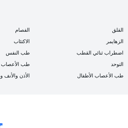
القصيرة وساعات قراءة الكتب في التخطيط اليومي من أجل عدم نس
للعام الدراسي الجديد"، وأشارت إلى كفاءة تكرار الدروس للأطفا
القلق
الفصام
الزهايمر
الاكتئاب
اضطراب ثنائي القطب
طب النفس
التوحد
طب الأعصاب
طب الأعصاب الأطفال
الأذن والأنف و