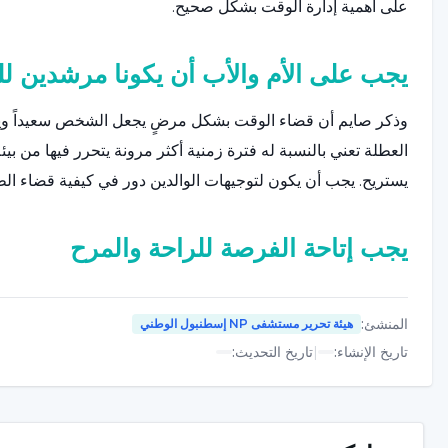
على أهمية إدارة الوقت بشكل صحيح.
يجب على الأم والأب أن يكونا مرشدين ل
وذكر صايم أن قضاء الوقت بشكل مرضٍ يجعل الشخص سعيداً ويشعر
العطلة تعني بالنسبة له فترة زمنية أكثر مرونة يتحرر فيها من 
يستريح. يجب أن يكون لتوجيهات الوالدين دور في كيفية قضاء الط
يجب إتاحة الفرصة للراحة والمرح
"من المهم أن تساعد الأسرة الطفل على وضع خطة نشاط دون تد
للراحة والمرح"، تقول أينور سايم: "يجب أن يكون الأصدقاء الذين 
المنشئ
:
هيئة تحرير مستشفى NP إسطنبول الوطني
تاريخ الإنشاء
:
|
تاريخ التحديث
:
إشراف الأسرة بالطبع، ولكن أثناء القيام بذلك، يجب توخي الحذر 
لا ينبغي إجبار الطفل الذي حصل على تقرير سيء على أن يكون مج
تابعت الخبيرة النفسية الإكلينيكية أينور سايم كلامها قائلةً: "ل