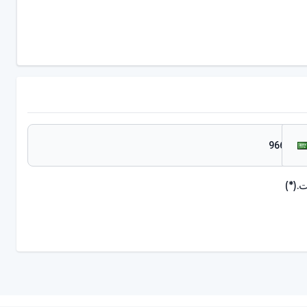
.
(*)