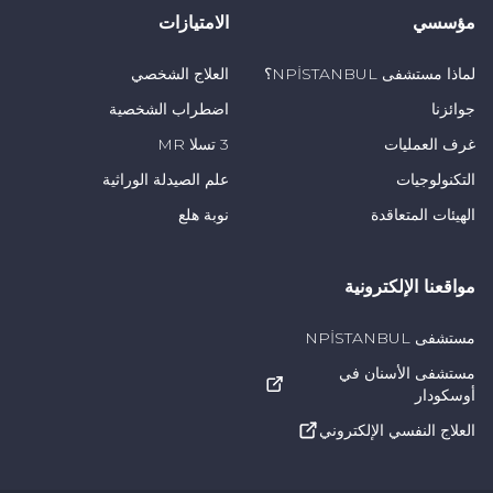
مؤسسي
الامتيازات
لماذا مستشفى NPİSTANBUL؟
العلاج الشخصي
جوائزنا
اضطراب الشخصية
غرف العمليات
3 تسلا MR
التكنولوجيات
علم الصيدلة الوراثية
الهيئات المتعاقدة
نوبة هلع
مواقعنا الإلكترونية
مستشفى NPİSTANBUL
مستشفى الأسنان في
أوسكودار
العلاج النفسي الإلكتروني