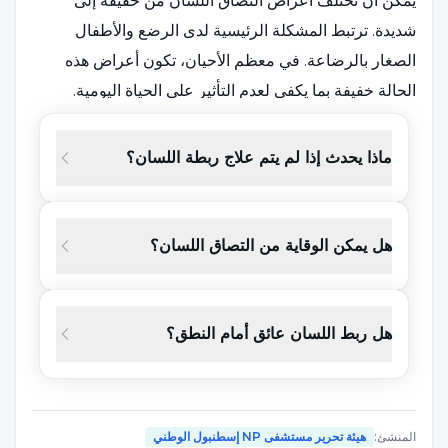
يمكن أن تختلف أعراض التصاق اللسان من خفيفة إلى
شديدة. ترتبط المشكلة الرئيسية لدى الرضع والأطفال
الصغار بالرضاعة. في معظم الأحيان، تكون أعراض هذه
الحالة خفيفة بما يكفي لعدم التأثير على الحياة اليومية.
الأعراض التي لوحظت لدى الأطفال حديثي الولادة هي كما
يلي:
ماذا يحدث إذا لم يتم علاج ربطة اللسان؟
صعوبة الإمساك أثناء الرضاعة الطبيعية
الرضاعة الطبيعية لفترات طويلة
هل يمكن الوقاية من التصاق اللسان؟
الجوع المستمر
مشكلة في زيادة الوزن
هل ربط اللسان عائق أمام النطق؟
بالإضافة إلى هذه الأعراض التي لوحظت لدى الرضع،
لوحظت بعض الأعراض لدى الأم:
المنشئ
:
هيئة تحرير مستشفى NP إسطنبول الوطني
ألم أثناء الرضاعة الطبيعية