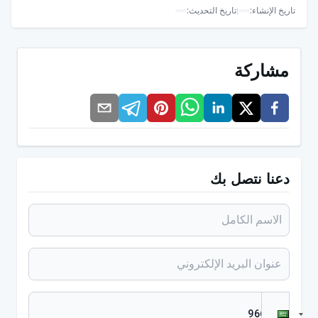
تاريخ الإنشاء
:
|
تاريخ التحديث
:
تشققات في الحلمات
التهاب أنسجة الثدي
مشاركة
عدم كفاية كمية الحليب
بالإضافة إلى ذلك، فإن هذه المشكلة، التي يمكن ملاحظتها
أيضاً لدى الأطفال الصغار، لها عدد من العلامات والأعراض.
وتشمل هذه الأعراض
دعنا نتصل بك
صعوبة نطق الأصوات التي تتطلب أن يلمس لسان
الطفل الحنك أو الأسنان الأمامية العلوية. لا يؤثر ذلك
على عدد الكلمات التي ينطقها الأطفال أو ينطقونها، بل
على نطقهم فقط
صعوبة في البلع
صعوبة في تحريك اللسان في الفم باتجاه الحنك أو من