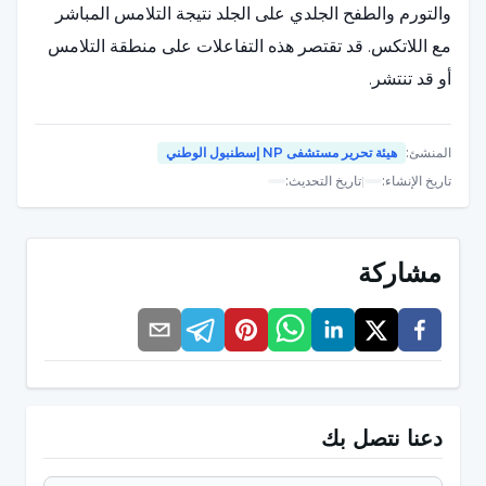
والتورم والطفح الجلدي على الجلد نتيجة التلامس المباشر
مع اللاتكس. قد تقتصر هذه التفاعلات على منطقة التلامس
أو قد تنتشر.
الشرى (الشرى):
يظهر على شكل آفات حمراء مرتفعة
المنشئ
:
هيئة تحرير مستشفى NP إسطنبول الوطني
مثيرة للحكة على الجلد.
تاريخ الإنشاء
:
|
تاريخ التحديث
:
التهاب الأنف التحسسي:
وهو نوع من الحساسية الأنفية التي
تظهر بأعراض مثل العطس وسيلان الأنف أو انسداد الأنف.
مشاركة
التهاب الملتحمة:
يحدث مع أعراض مثل احمرار وحكة ودموع
في العينين.
أعراض شبيهة بأعراض الربو:
أعراض مشابهة لأعراض الربو
مثل ضيق التنفس وضيق الصدر والسعال والصفير.
دعنا نتصل بك
الحساسية المفرطة:
وهو أخطر أشكال حساسية اللاتكس