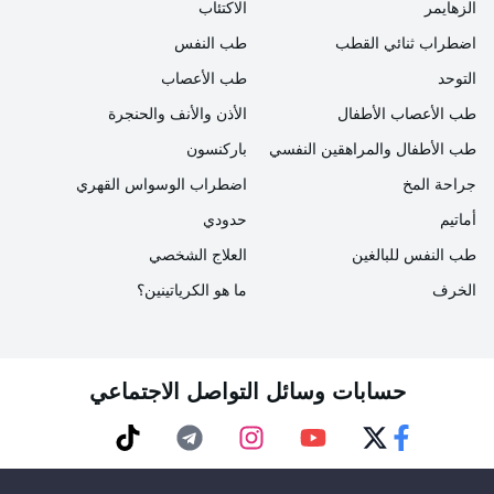
الزهايمر
الاكتئاب
الحساسية ومنع التفاعلات المستقبلية. إدارة حساسية
اضطراب ثنائي القطب
طب النفس
اللاتكس وطرق علاجها:
التوحد
طب الأعصاب
الوقاية من التعرض:
طب الأعصاب الأطفال
الأذن والأنف والحنجرة
طب الأطفال والمراهقين النفسي
باركنسون
تجنب المنتجات التي تحتوي على اللاتكس:
يجب على
جراحة المخ
اضطراب الوسواس القهري
الأفراد المصابين بحساسية اللاتكس التعرف على
أماتيم
حدودي
المنتجات التي تحتوي على اللاتكس وتجنبها. يجب
استخدام المنتجات البديلة الخالية من اللاتكس.
طب النفس للبالغين
العلاج الشخصي
الخرف
ما هو الكرياتينين؟
الإخطار:
إبلاغ مقدمي الرعاية الصحية ومكان العمل
والمدرسة بحساسية اللاتكس قد يمنع التعرض غير
المقصود.
حسابات وسائل التواصل الاجتماعي
علاج الأعراض:
TikTok
Telegram
Instagram
Youtube
Twitter
Faceebok
مضادات الهيستامين:
بالنسبة لردود الفعل التحسسية