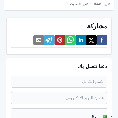
تاريخ الإنشاء
:
|
تاريخ التحديث
:
ما هو جيد للبرد؟
مشاركة
هو انزعاج يمكن أن يحدث عادةً في الخريف والشتاء مع تأثير
الطقس البارد. يمكن للشخص أن يقلل من خطر الإصابة بهذا
المرض من خلال حماية نفسه من البرد.
هناك بعض الاقتراحات والتوصيات التي يمكن للأشخاص
دعنا نتصل بك
الذين يعانون من هذه الحالة القيام بها من تلقاء أنفسهم
وستعالج المرض. يجب أن يتناول الشخص الكثير من الماء
والسوائل والشاي الساخن وشاي الأعشاب والحساء.
الغرغرة بالماء المالح، وتناول الأطعمة سهلة الهضم أثناء
فترات المرض والراحة.
في بعض الحالات، إذا استمرت أعراض وآثار هذه الحالة