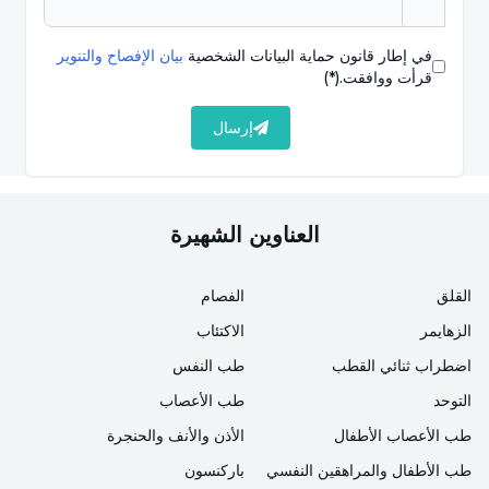
المرضية، التي لا تتحسن تلقائيًا ولا تظهر تحسنًا، لفترة
في إطار قانون حماية البيانات الشخصية
بيان الإفصاح والتنوير
طويلة، يجب فحص الشخص من قبل طبيب متخصص.
قرأت ووافقت.
(*)
هذا المرض، الذي لا يسبب عادةً مشكلة خطيرة، يمكن أن
يزول من تلقاء نفسه في وقت قصير، بالإضافة إلى بعض
إرسال
الطرق الطبيعية التي يمكن إعدادها في المنزل أو في بيئة
العمل. "فيما يلي طرق العلاج الطبيعية التي يمكن القيام بها
لهذا السؤال:
"ما هي العلاجات الطبيعية المفيدة لنزلات
العناوين الشهيرة
البرد؟
القلق
الفصام
فيتامين ج
الزهايمر
الاكتئاب
شاي الأعشاب
اضطراب ثنائي القطب
طب النفس
خليط النعناع والليمون
التوحد
طب الأعصاب
طب الأعصاب الأطفال
الأذن والأنف والحنجرة
الحليب مع القرفة والعسل
طب الأطفال والمراهقين النفسي
باركنسون
الزنجبيل مع العسل