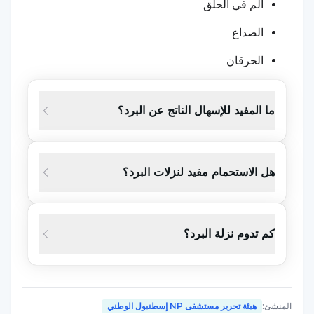
ألم في الحلق
الصداع
الحرقان
العطس والسعال
ما المفيد للإسهال الناتج عن البرد؟
الضعف والإرهاق
الإسهال
هل الاستحمام مفيد لنزلات البرد؟
ألم في البطن
ألم في المفاصل والعضلات
بالإضافة إلى ذلك، لدى بعض الأشخاص؛ نظرًا لأن ظهور
كم تدوم نزلة البرد؟
شكاوى مثل مشاكل التنفس، وألم الصدر، وارتفاع درجة
الحرارة، والضعف الشديد، وآلام العضلات والمفاصل الشديدة
قد يؤدي إلى مشاكل وأمراض مختلفة، يجب فحص الشخص
المنشئ
:
هيئة تحرير مستشفى NP إسطنبول الوطني
من قبل طبيب متخصص دون إضاعة الوقت.