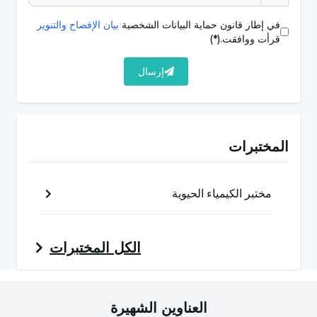
يساعد في تحديد مكان المشكلة. قد تكون هناك حاجة إلى
في إطار قانون حماية البيانات الشخصية
بيان الإفصاح والتنوير
اختبار aPTT في الحالات المحددة;
قرأت ووافقت.
(*)
النزيف الشديد غير المحدد
إرسال
النزيف البسيط والكدمات والكدمات في الجسم
الدم في البراز أو البول
المختبرات
نزيف بسيط في اللثة
الدورة الشهرية المصحوبة بنزيف غزير لدى النساء
مختبر الكيمياء الحيوية
ألم وتورم في المفاصل
نزيف الأنف المستمر الذي لا يتوقف بسهولة
الكل
المختبرات
تكوين جلطة في الوريد
ما هو انخفاض ضغط الدم الوريدي البروتيني
العناوين الشهيرة