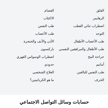
المضغوط؟
القلق
الفصام
من النادر أن يكون بروتين البروتين الشرياني التجلطي
الزهايمر
الاكتئاب
الوريدي المضغوط أو بروتين الغدة الدرقية (aPTT) منخفضًا
اضطراب ثنائي القطب
طب النفس
بقيم أقل من النطاق المرجعي الطبيعي. لذلك يوصى بإجراء
التوحد
طب الأعصاب
اختبار جديد لاستبعاد احتمال تلوث عينة الدم بالهيبارين أو أي
طب الأعصاب الأطفال
الأذن والأنف والحنجرة
مشكلة أخرى في القياس.
طب الأطفال والمراهقين النفسي
باركنسون
جراحة المخ
اضطراب الوسواس القهري
ما هو ارتفاع aPTT؟
أماتيم
حدودي
عندما تصل قيمة aptt، المقبولة في النطاقات المرجعية
طب النفس للبالغين
العلاج الشخصي
المعتادة من 26 إلى 35، إلى 100 وما فوق، يحدث نزيف في
الخرف
ما هو الكرياتينين؟
الجسم. تؤدي هذه الحالة، التي تتسبب في ضعف التخثر، إلى
حدوث نزيف شديد أو توقف النزيف في وقت متأخر.
حسابات وسائل التواصل الاجتماعي