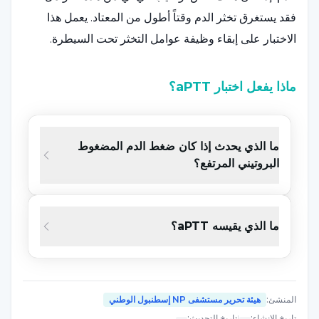
فقد يستغرق تخثر الدم وقتاً أطول من المعتاد. يعمل هذا
الاختبار على إبقاء وظيفة عوامل التخثر تحت السيطرة.
ماذا يفعل اختبار aPTT؟
اختبار APTT هو اختبار دم يحدد الحالة المتعلقة بزمن تخثر
الدم. يتم تطبيق اختبار aPTT للأهداف التالية;
ما الذي يحدث إذا كان ضغط الدم المضغوط
للتحقق من وظيفة عوامل تخثر معينة: إذا كان أحد العوامل
البروتيني المرتفع؟
ذات الصلة غائبًا أو معيبًا، فإن الفرد يعاني من مشكلة نزيف.
يُعد الهيموفيليا أحد هذه الاضطرابات.
ما الذي يقيسه aPTT؟
التحقق من وجود مشاكل في الجهاز المناعي: تتجلى بعض
اضطرابات المناعة الذاتية التي تجعل الجهاز المناعي يشن
حرباً ضد عوامل التخثر في مشاكل التخثر.
مراقبة المرضى الذين يحتاجون إلى استخدام الهيبارين: في
المنشئ
:
هيئة تحرير مستشفى NP إسطنبول الوطني
بعض الاضطرابات، يشكل الدم في بعض الاضطرابات
تاريخ الإنشاء
:
|
تاريخ التحديث
: