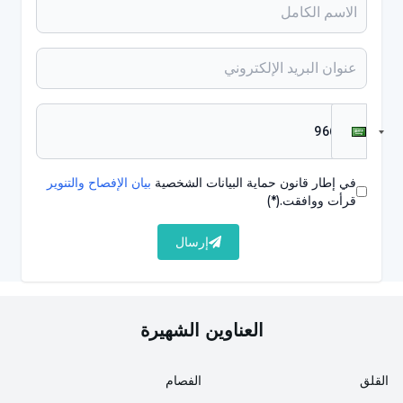
وقت تناول الطعام هو المهم وليس العناصر الغذائية. هناك
عدة أشكال مختلفة. على سبيل المثال، يصوم الشخص لمدة
16 ساعة ثم يأكل فقط خلال فترة 8 ساعات. هذا هو الشكل
الأكثر شيوعًا من حمية الصيام المتقطع، والمعروف باسم
طريقة 16/8.
طرق أخرى أقل استخدامًا؛ طريقة الأكل-التوقف-الأكل: مرة
في إطار قانون حماية البيانات الشخصية
بيان الإفصاح والتنوير
أو مرتين في الأسبوع، عدم تناول أي شيء من العشاء في
قرأت ووافقت.
(*)
يوم ما حتى العشاء في اليوم التالي. 5: 2 رجيم؛ يومان في
إرسال
الأسبوع، تناول حوالي 500-600 سعرة حرارية فقط.
العناوين الشهيرة
الفوائد;
- هناك أيضًا بعض الأدلة على أن نظام الصيام المتقطع يمكن
القلق
الفصام