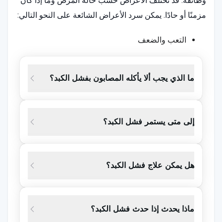
وظائفه. قد تختلف الأعراض حسب حالة المرض وما إذا كان
مزمنًا أو حادًا. يمكن سرد الأعراض الشائعة على النحو التالي:
التعب والضعف
الغثيان والقيء
ما الذي يجب ألا يأكله المصابون بفشل الكبد؟
الحكة الجلدية
الشهية وفقدان الوزن
ألم وتورم في البطن
إلى متى يستمر فشل الكبد؟
اليرقان
فقدان الوعي
هل يمكن علاج فشل الكبد؟
دم في البراز
ضعف الإدراك وعدم القدرة على التعبير عن النفس
ماذا يحدث إذا حدث فشل الكبد؟
لون البول الداكن