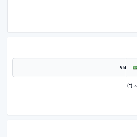
.
(*)