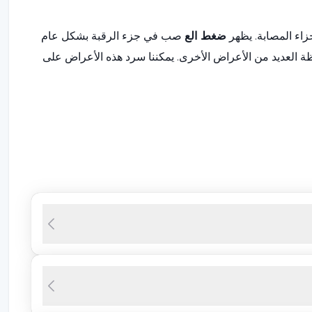
زاء المصابة. يظهر
ضغط الع
صب في جزء الرقبة بشكل عام
ة العديد من الأعراض الأخرى. يمكننا سرد هذه الأعراض على
 أقل شيوعاً لدى الرجال. مع تطور هذه الحالة المرضية، يمكن
لألم، قد تكون المواقف المختلفة المتعلقة بالحركات مثل الوخز أو