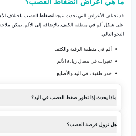
ما هي أعراض انضغاط العصب؟
قد تختلف الأعراض التي تحدث نتيجة
انضغاط
العصب باختلاف الأج
على شكل ألم في منطقة الكتف. بالإضافة إلى الألم، يمكن ملاحظ
النحو التالي;
ألم في منطقة الرقبة والكتف
تغيرات في معدل زيادة الألم
خدر طفيف في اليد والأصابع
ضعف في عضلات الجزء العلوي من الجسم
ماذا يحدث إذا تطور ضغط العصب في اليد؟
فقدان القوة في اليدين والذراعين والظهر
متلازمة النفق الرسغي،
وهي مرض شائع
لانضغاط الأعصاب،
وهي
أن يسبب الألم الشديد، خاصةً في الليل، أعراضاً. وبالإضافة إلى ا
هل تزول قرصة العصب؟
الضعف أو الإمساك بالأشياء من الأعراض الأخرى للحالة.