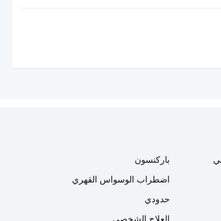
ي
باركنسون
اضطراب الوسواس القهري
حدودي
العلاج الشخصي