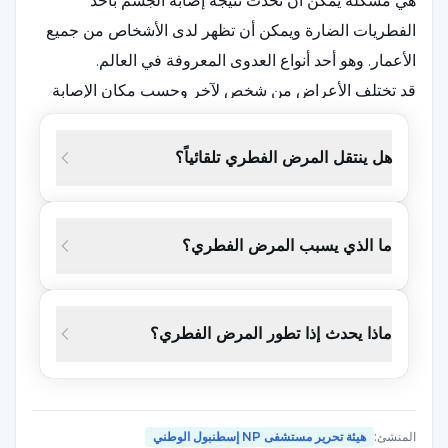
هي مشكلة يمكن أن تحدث نتيجة إصابة الجسم بأحد
الفطريات الضارة ويمكن أن تظهر لدى الأشخاص من جميع
الأعمار. وهو أحد أنواع العدوى المعروفة في العالم.
قد تختلف الأعراض من شخص لآخر وحسب مكان الإصابة
بالمرض. بالإضافة إلى ذلك، ونتيجة لظهور الأعراض، تحدث
تغيرات واضحة في جسم الشخص وبعض الشكاوى التي قد
هل ينتقل المرض الفطري تلقائياً؟
يعاني منها الشخص. يمكن سرد أعراض المرض الفطري على
النحو التالي:
ما الذي يسبب المرض الفطري؟
احمرار وتورم في الجلد
تغير لون الجلد إلى اللون الوردي أو الأحمر أو البني
ماذا يحدث إذا تطور المرض الفطري؟
التهاب الجلد
تقشر الجلد وتقشره
حكة في الجلد
المنشئ
:
هيئة تحرير مستشفى NP إسطنبول الوطني