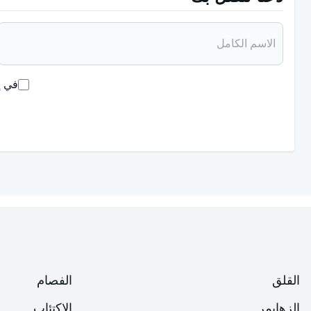
يوجد فيتامين د في زيت السمك وصفار البيض والأسماك الزيتية.
قد يكون سببه مشاكل في الامتصاص
قد يعاني بعض الأشخاص أو الأطفال من أمراض ومشاكل تؤثر عل
في إ
بين هذه الحالات ما يلي:
الاضطرابات الهضمية
مشاكل الكلى
التليف الكيسي
مرض الأمعاء الالتهابي
مضاعفات الكساح
القلق
الفصام
إذا تُرك دون علاج، فقد يتسبب في عدد من المشاكل وبعض الم
الزهايمر
الاكتئاب