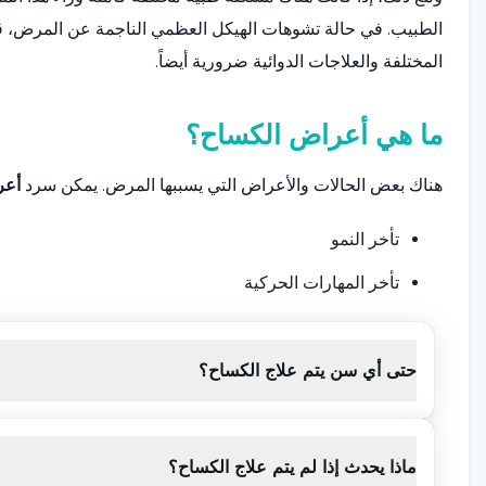
الطبيب. في حالة تشوهات الهيكل العظمي الناجمة عن المرض، قد
المختلفة والعلاجات الدوائية ضرورية أيضاً.
ما هي أعراض الكساح؟
هناك بعض الحالات والأعراض التي يسببها المرض. يمكن سرد
أعر
تأخر النمو
تأخر المهارات الحركية
ثقل في العمود الفقري والحوض والساقين
ضعف ووهن في العضلات
حتى أي سن يتم علاج الكساح؟
تدهور بنية الأسنان
بما أنه يسبب تليين العظام لدى الأطفال، فقد يسبب بعض التشوه
ماذا يحدث إذا لم يتم علاج الكساح؟