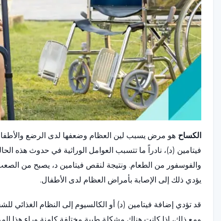
الكساح
هو مرض يسبب لين العظام وضعفها لدى الرضع والأطفال
فيتامين (د)، نادراً ما تتسبب العوامل الوراثية في حدوث هذه ال
والفوسفور من الطعام. ونتيجة لنقص فيتامين د، يصبح من الصع
يؤدي ذلك إلى الإصابة بأمراض العظام لدى الأطفال.
قد تؤدي إضافة فيتامين (د) أو الكالسيوم إلى النظام الغذائي 
ومع ذلك، إذا كانت هناك مشكلة طبية مختلفة كامنة وراء هذا ال