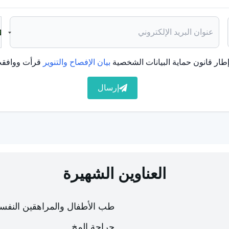
ى امتصاص فيتامين د في الجسم. ومن هذه المشاكل الموجودة
طار قانون حماية البيانات الشخصية
بيان الإفصاح والتنوير
قرأت ووافقت
إرسال
العناوين الشهيرة
طب الأطفال والمراهقين النفس
ضاعفات. تتضمن
مضاعفات الكساح
ما يلي
جراحة المخ