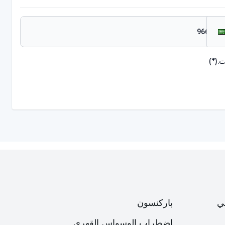
.
(*)
ي
باركنسون
اضطراب الوسواس القهري