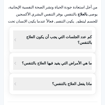
من أجل استعادة جودة الحياة ونشر الصحة النفسية الإيجابية،
يوصى
بالعلاج
بالتنفس. يوفر التنفس البشري الأكسجين
للجسم ليتطور. يكون التنفس فعالاً عندما يكون الإنسان تحت
ضغط بدني أو جسدي. يقلل العلاج بالتنفس من الإجهاد
ويسمح بتحقيق التوازن في الجسم. إذا تعلم الناس استخدام
كم عدد الجلسات التي يجب أن يكون العلاج
تنفسهم بشكل صحيح، فإنهم يبدأون في إدارة جهازهم
بالتنفس؟
العصبي.
ويُعد العلاج بالتنفس الصحيح طريقة فعالة للوصول إلى
ما هي الأمراض التي يفيد فيها العلاج بالتنفس؟
الذكاء الفطري للجسم للحفاظ على صحة الجسم. إن العلاج
بالتنفس هو عمل مستمر منذ آلاف السنين، حيث يساعد على
الشهيق والزفير بوعي للتنفس، وعلى الرغم من وجود العديد
ماذا يفعل العلاج بالتنفس؟
من الخيارات والأساليب والتعريفات، إلا أن جميع أنواع تمارين
التنفس توفر إمكانية التحول الشخصي من خلال تطوير
المسارات العقلية والعاطفية والجسدية والروحية.