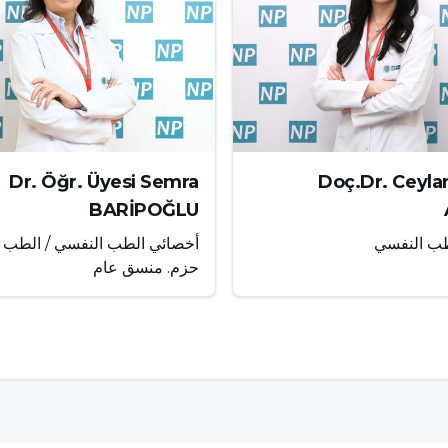
ت لأغراض المراقبة.
يصفه الطبيب المتخصص فقط عند الضرورة. نظرًا لأن الدواء يؤثر
لة الأكثر شيوعًا في المجتمع هو: "هل الريتالين يسبب الإدمان؟"
Dr. Öğr. Üyesi Semra
Doç.Dr. Ceyl
الدواء ومن يستخدمه ولأي غرض.
BARİPOĞLU
طب النفسي
أخصائي الطب النفسي / الطب 
لذلك، يمكن أن يؤدي الاستخدام غير المنضبط أو غير الموصوف أو
حزم. منسق عام
 عندما يعتبر الطبيب المتخصص الدواء مناسباً ويتم استخدامه
ضاً للغاية. حقيقة أن الدواء عرضة لسوء الاستخدام بسبب آثاره
هنا هي أن عملية العلاج يتم تخطيطها ومراقبتها من قبل طبيب.
قة تؤثر سلبًا على حياة الشخص. عند استخدامه بطريقة منضبطة
دي الميثيلفينيديت إلى دورة إدمان سلوكية. في هذا السياق،
لاستخدام الطبي، يهدف الدواء إلى تحقيق التوازن في العمليات