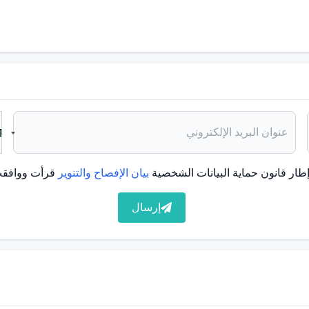
ثارًا جانبية لدى بعض الأفراد. تختلف شدة الآثار الجانبية ومدتها
تغييرات التي تحدث أثناء عملية العلاج من قبل طبيب متخصص.
طار قانون حماية البيانات الشخصية
بيان الإفصاح والتنوير
قرأت ووافقت
إرسال