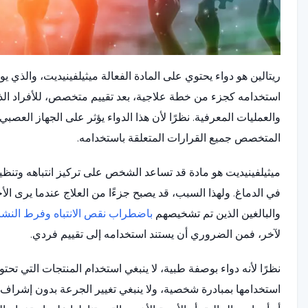
ريتالين هو دواء يحتوي على المادة الفعالة ميثيلفينيديت، وا
استخدامه كجزء من خطة علاجية، بعد تقييم متخصص، للأفراد الذين
والعمليات المعرفية. نظرًا لأن هذا الدواء يؤثر على الجهاز العصب
المتخصص جميع القرارات المتعلقة باستخدامه.
ميثيلفينيديت هو مادة قد تساعد الشخص على تركيز انتباهه وتنظيم
في الدماغ. ولهذا السبب، قد يصبح جزءًا من العلاج عندما يرى الأ
والبالغين الذين تم تشخيصهم
باضطراب نقص الانتباه وفرط النشاط (D
لآخر، فمن الضروري أن يستند استخدامه إلى تقييم فردي.
نظرًا لأنه دواء بوصفة طبية، لا ينبغي استخدام المنتجات التي تحت
استخدامها بمبادرة شخصية، ولا ينبغي تغيير الجرعة بدون إشراف أخ