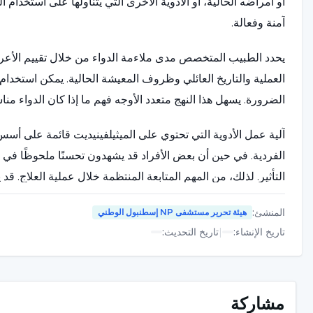
أو أمراضه الحالية، أو الأدوية الأخرى التي يتناولها على استخدام 
آمنة وفعالة.
يحدد الطبيب المتخصص مدى ملاءمة الدواء من خلال تقييم الأعراض
العملية والتاريخ العائلي وظروف المعيشة الحالية. يمكن استخدام 
الضرورة. يسهل هذا النهج متعدد الأوجه فهم ما إذا كان الدواء مناسب
آلية عمل الأدوية التي تحتوي على الميثيلفينيديت قائمة على أسس 
الفردية. في حين أن بعض الأفراد قد يشهدون تحسنًا ملحوظًا في
التأثير. لذلك، من المهم المتابعة المنتظمة خلال عملية العلاج. ق
لزم الأمر.
المنشئ
:
هيئة تحرير مستشفى NP إسطنبول الوطني
ريتالين ليس حلاً قائماً بذاته؛ إنه عنصر علاجي يجب أخذه في الاع
تاريخ الإنشاء
:
|
تاريخ التحديث
:
والاستراتيجيات السلوكية وتعديلات نمط الحياة عند الضرورة. 
(ADHD)، يمكن تعديل الروتين اليومي للشخص
مشاركة
يمكن أن يساهم النوم والتغذية ومهارات التخطيط وتعديلات البيئة 