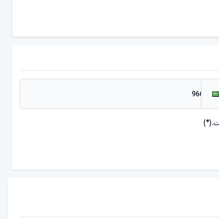
.
(*)