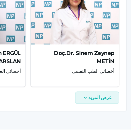
في الأداء الوظيفي والعلاقات الاجتماعية والروتين اليومي مؤشرا
هل يسبب الريتالين الإدمان؟
ريتالين هو دواء يحتوي على المادة الفعالة ميثيلفينيديت، والذي 
على مستويات الدوبامين والنورادرينالين في الدماغ، فإن أحد الأسئ
an ERGÜL
Doç.Dr. Sinem Zeynep
الإجابة على هذا السؤال ترتبط ارتباطًا مباشرًا بكيفية استخدام 
ARSLAN
METİN
أخصائي الطب النفسي
أخصائي ال
ميثيلفينيديت مادة لها تأثير محفز على الجهاز العصبي المركزي. 
غير الضروري طبياً للدواء إلى عواقب غير مرغوب فيها. ومع ذلك،
بالجرعة الصحيحة مع المراقبة المنتظمة، يكون خطر الإدمان منخف
عرض المزيد
لا تعني أن كل استخدام سيؤدي إلى الإدمان. النقطة الأكثر أهمية 
يشير مفهوم الإدمان إلى الاستخدام غير المنضبط لمادة ما بطري
من قبل أفراد يتم تقييمهم ومراقبتهم من قبل طبيب متخصص، لا يؤ
من المهم فهم الفرق بين الاستخدام الطبي وسوء الاستخدام. في ا