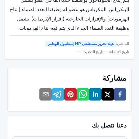
يتم إنتاج الجلوكاجون بواسطة خلايا ألفا في عضو يسمى
البنكرياس. البنكرياس هو عضو له وظيفتا الغدد الصماء (إنتاج
الهرمونات) والإفرازات الخارجية (إفراز الإنزيمات). تشمل
وظيفة الغدد الصماء الجزء الذي يتم فيه إنتاج الهرمونات
وإفرازها.
المنشئ
:
هيئة تحرير مستشفى NP إسطنبول الوطني
تاريخ الإنشاء
:
|
تاريخ التحديث
:
توجد داخل البنكرياس مجموعات خلايا خاصة تسمى
لانغرهانس. تقوم خلايا ألفا في هذه المجموعات الخلوية بإنتاج
وإفراز هرمون الجلوكاجون. يعمل الجلوكاجون على تعزيز
مشاركة
تحويل الجليكوجين المخزن في الكبد إلى جلوكوز، مع التركيز
بشكل خاص على مهمة رفع نسبة السكر في الدم.
وبهذه الطريقة، تكون خلايا ألفا في منطقة الغدد الصماء في
البنكرياس مسؤولة عن إنتاج الجلوكاجون، ولهذا الهرمون
دور مهم في تنظيم نسبة السكر في الدم في الجسم.
دعنا نتصل بك