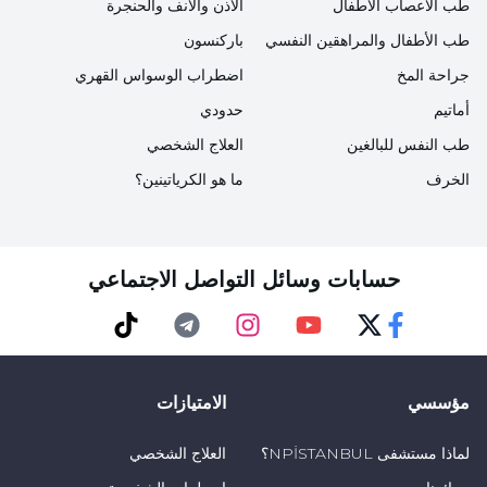
طب الأعصاب الأطفال
الأذن والأنف والحنجرة
عدم وضوح الرؤية أو فقدان البصر
طب الأطفال والمراهقين النفسي
باركنسون
صعوبة في التبرز واحتباس البول
جراحة المخ
اضطراب الوسواس القهري
الإغماء والنوبات
أماتيم
حدودي
طب النفس للبالغين
العلاج الشخصي
الغيبوبة
الخرف
ما هو الكرياتينين؟
توقف التنفس
من هم المعرضون لخطر التسمم بأول أكسيد
حسابات وسائل التواصل الاجتماعي
الكربون؟
يمكن أن يكون هذا
التسمم
حالة خطرة خاصة بالنسبة
TikTok
Telegram
Instagram
Youtube
Twitter
Faceebok
للأشخاص النائمين والسكارى. يمكننا سرد الأشخاص الآخرين
مؤسسي
الامتيازات
المعرضين للخطر على النحو التالي;
لماذا مستشفى NPİSTANBUL؟
العلاج الشخصي
ضباط شرطة المرور