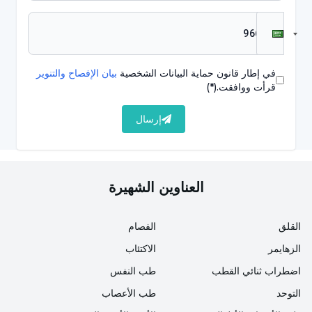
هذا هو الحال دائمًا. عند التعرض لمستويات معتدلة من غاز
أول أكسيد الكربون، تحدث الأعراض التالية;
الشعور بالضعف والإرهاق والتعب,
في إطار قانون حماية البيانات الشخصية
بيان الإفصاح والتنوير
قرأت ووافقت.
(*)
الصداع
إرسال
صعوبة في الشهيق والزفير
الغثيان والقيء
الدوار
العناوين الشهيرة
في حالات التسمم الحاد، تحدث أعراض أكثر أهمية;
القلق
الفصام
الدوخة وصعوبة الحركة
الزهايمر
الاكتئاب
ضعف في تناسق العضلات
اضطراب ثنائي القطب
طب النفس
التوحد
طب الأعصاب
فقدان الوعي