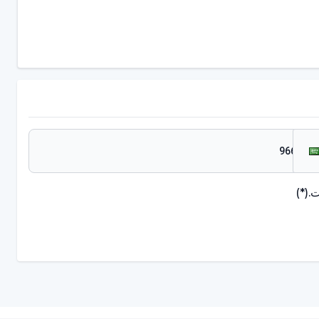
.
(*)