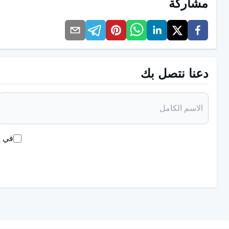
مشاركة
الخوف من الانفصال:
قلق مفرط من الانفصال عن الآخرين، لذلك 
فرط الحساسية للنقد:
يميل إلى قول نعم على مضض لتجنب التع
دعنا نتصل بك
ما الذي يسبب اضطراب الشخصية الاعتما
هناك عدد من العوامل المؤثرة في تكوين اضطراب الشخصية الاعتم
تجارب الطفولة:
يمكن للعلاقات الأبوية الصعبة أو المسيطرة أن تش
في إ
التنشئة المفرطة في الحماية:
يمكن أن يؤدي النشأة في بيئة مف
الشخصية الإدمانية.
البيئات الإدمانية:
تأثيرات البيئة الأسرية أو الاجتماعية التي تجعل 