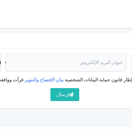
يميل إلى الحفاظ على العلاقات.
رض للنقد.
دية؟
ادية. قد تشمل هذه الأسباب ما يلي:
كل الميول الإدمانية للفرد.
طار قانون حماية البيانات الشخصية
بيان الإفصاح والتنوير
قرأت ووافقت
رطة في الحماية خلال مرحلة الطفولة إلى تحفيز سمات
إرسال
الفرد يتعلم الاعتماد المفرط على الآخرين منذ الطفولة.