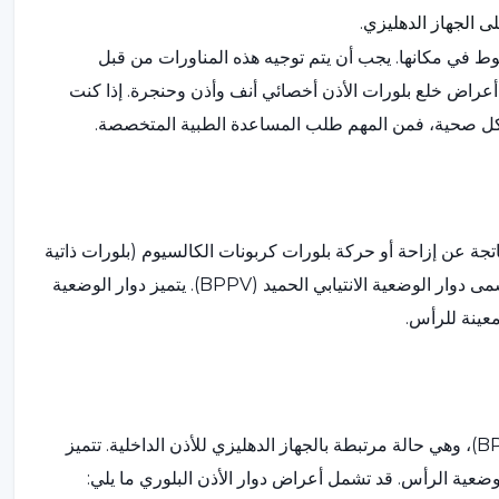
لى الجهاز الدهليزي.
ط في مكانها. يجب أن يتم توجيه هذه المناورات من قبل
راض خلع بلورات الأذن أخصائي أنف وأذن وحنجرة. إذا كنت
اكل صحية، فمن المهم طلب المساعدة الطبية المتخصصة.
ناتجة عن إزاحة أو حركة بلورات كربونات الكالسيوم (بلورات ذاتية
الاستعمار) في الأذن الداخلية. وغالباً ما ترتبط هذه الحالة بحالة تسمى دوار الوضعية الانتيابي الحميد (BPPV). يتميز دوار الوضعية
معينة للرأس.
يرتبط التلاعب ببلورات الأذن بدوار الوضعية الانتيابي الحميد (BPPV)، وهي حالة مرتبطة بالجهاز الدهليزي للأذن الداخلية. تتميز
ضعية الرأس. قد تشمل أعراض دوار الأذن البلوري ما يلي: