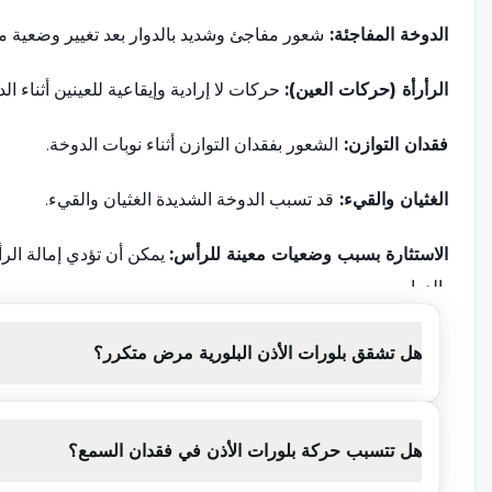
الدوخة المفاجئة:
شعور مفاجئ وشديد بالدوار بعد تغيير وضعية م
الرأرأة (حركات العين):
حركات لا إرادية وإيقاعية للعينين أثناء الد
فقدان التوازن:
الشعور بفقدان التوازن أثناء نوبات الدوخة.
الغثيان والقيء:
قد تسبب الدوخة الشديدة الغثيان والقيء.
الاستثارة بسبب وضعيات معينة للرأس:
يمكن أن تؤدي إمالة الرأ
بالدوار.
طنين الأذن:
الشعور برنين في الأذنين أثناء نوبات الدوخة.
هل تشقق بلورات الأذن البلورية مرض متكرر؟
الصداع:
في بعض الحالات، قد يحدث الدوار والصداع معاً.
هل تتسبب حركة بلورات الأذن في فقدان السمع؟
ما هي أسباب لعب بلورات الأذن؟