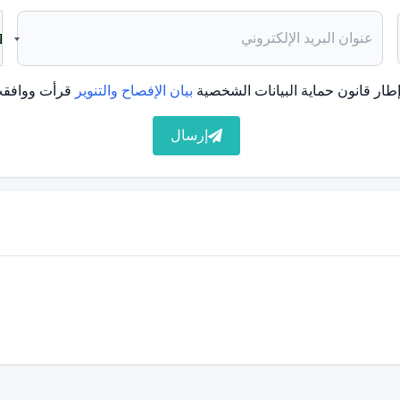
يشير تلاعب بلورات الأذن البلورية إلى حالة دوار الوضعية الانتيابي الحميد (BPPV) المتعلقة بالجهاز الدهليزي للأذن الداخلية. يتم
محددة. ويشمل ذلك التاريخ المرضي للمريض وتقييم الأعراض،
فحص الدوار وحركات العين.
طار قانون حماية البيانات الشخصية
بيان الإفصاح والتنوير
قرأت ووافقت
يمكن أيضاً استخدام اختبارات مثل تخطيط الأذنين بالفيديو (VNG) وتخطيط الرأرأة الكهربائية (ENG). بناءً على دقة التشخيص،
صة تسمح للبلورات التلقائية بالسقوط في مكانها وتهدف إلى
إرسال
التصوير في بعض الأحيان لاستبعاد الأسباب المحتملة الأخرى.
خاصة. تهدف مناورة إيبلي إلى إعادة توجيه البلورات التي تسبب
لية بالاستقرار في موضعها الصحيح. يمكن أن تقلل تمارين
ية من خلال حركات الرأس والجسم.
قرار الأذن الداخلية في الوضع الصحيح. بالإضافة إلى ذلك،
للوضعية في الحياة اليومية، والاستيقاظ ببطء ووضعية خاصة في