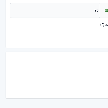
.
(*)