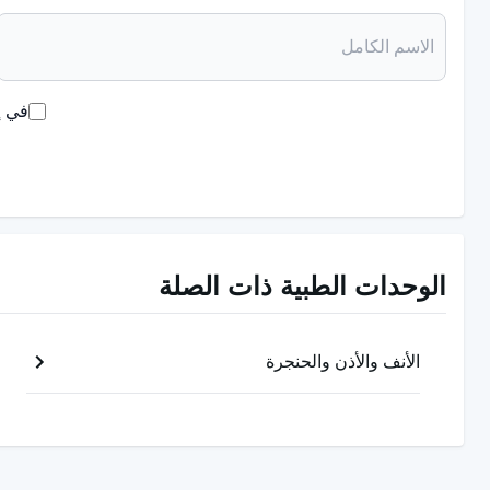
التشخيص عادةً من قبل أخصائي باستخدام فحص بدني واختبارات 
ومناورات خاصة مثل اختبارات ديكس-هالبيك واختبارات الرول و
في إ
يحدد الأخصائيون خطة العلاج. عادةً ما يتضمن العلاج مناورات خا
تخفيف الأعراض التي يعاني منها المريض. قد يتم إجراء اختبارات 
علاج خلع بلورات الأذن البلورية
الوحدات الطبية ذات الصلة
عادة ما يتضمن علاج خلع بلورات الأذن البلورية مناورات وتمارين 
الدوار إلى منطقة أخرى من أجل السماح للبلورات في الأذن الداخ
الأنف والأذن والحنجرة
براندت داروف من الأعراض عن طريق تشجيع تكيف الأذن الداخل
تركز مناورة سيمونت على توجيه المريض إلى وضع معين لضمان است
يمكن أيضاً تطبيق توصيات حركية مثل تجنب التغييرات المفاجئة 