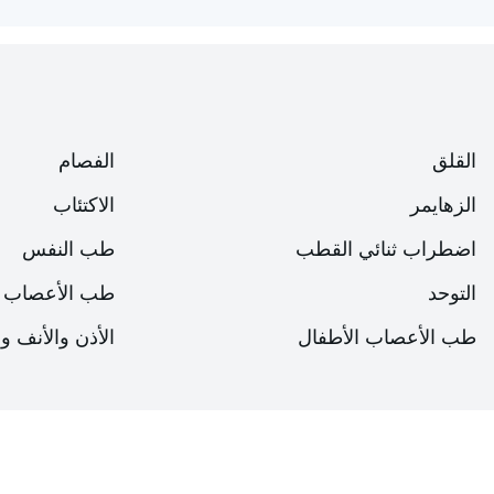
السرير.
يهدف العلاج الدوائي إلى تخفيف الأعراض وعادةً ما يتضمن مضادا
بعين الاعتبار شدة الأعراض التي يعاني منها المريض وتكرار تكراره
إصابتهم بلورة الأذن استشارة أخصائي رعاية صحية لمناقشة خيارا
القلق
الفصام
الزهايمر
الاكتئاب
اضطراب ثنائي القطب
طب النفس
التوحد
طب الأعصاب
طب الأعصاب الأطفال
الأذن والأنف و