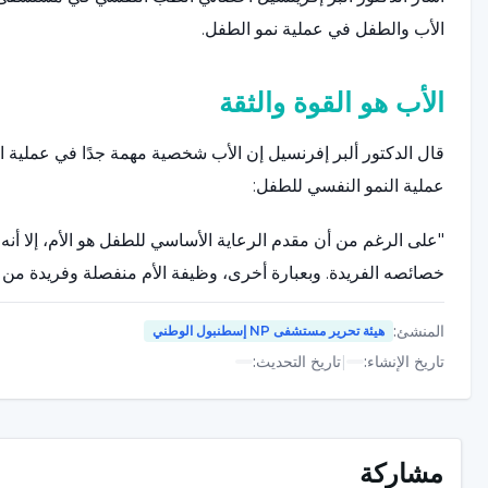
الأب والطفل في عملية نمو الطفل.
الأب هو القوة والثقة
قال الدكتور ألبر إفرنسيل إن الأب شخصية مهمة جدًا في عملية ا
عملية النمو النفسي للطفل:
"على الرغم من أن مقدم الرعاية الأساسي للطفل هو الأم، إلا أن
خصائصه الفريدة. وبعبارة أخرى، وظيفة الأم منفصلة وفريدة من ن
هو المرفأ الذي يُلجأ إليه في البحار العاصفة، هو الجبل الذي يست
المنشئ
:
هيئة تحرير مستشفى NP إسطنبول الوطني
الدفاع عن الأسرة. إنه الدرع الذي يحمي ويصون بقاء الأسرة من 
تاريخ الإنشاء
:
|
تاريخ التحديث
:
الشخصية الأبوية يشعر الطفل بالأمان ويمنع تأسيس أمراض مثل ا
نوع من الصدمات في ظل وجود أب فعال، يتم أيضًا منع الأمراض ا
[Haberyatay= يوم الأب]
مشاركة