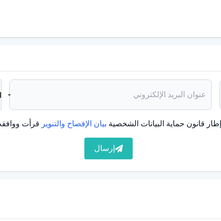
 والأب والابن ووظيفة هذه العلاقة مختلفة، وقال: "إن صورة
 من منظور المفهوم الذي نسميه القدوة، يمكننا القول بسهولة أن
 في المستقبل. وفيما يتعلق بوظيفة هذا النموذج الأولي، فإن
طار قانون حماية البيانات الشخصية
بيان الإفصاح والتنوير
قرأت ووافقت
عن الصفات الإيجابية التي تراها في والدها في زوجها، ولا تريد
إرسال
لفتيات اللاتي نشأن بدون أب يتزوجن من زوج رمزي يضعنه كأب".
مرضية وصادقة
ثالي في العلاقة بين الأب والطفل، وقال: "نظرًا لاختلاف طباع