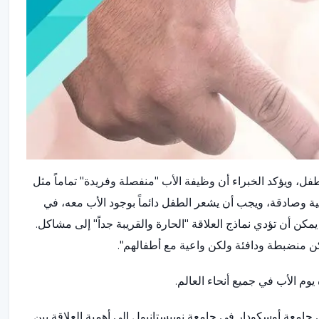
فل، ويؤكد الخبراء أن وظيفة الأب "منفصلة وفريدة" تماماً مثل
ضية وصادقة، ويجب أن يشعر الطفل دائماً بوجود الأب معه، في
مكن أن تؤدي نماذج العلاقة "الحارة والقريبة جداً" إلى مشاكل.
كن منضبطة ودافئة ولكن واعية مع أطفالهم".
يوم الأب في جميع أنحاء العالم.
امعة أوسكودار في جامعة نوبيستانبول إلى أهمية العلاقة بين