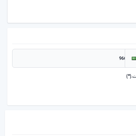
.
(*)