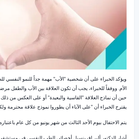
ويؤكد الخبراء على أن شخصية "الأب" مهمة جداً للنمو النفسي للط
الأم. ووفقاً للخبراء، يجب أن تكون العلاقة بين الأب والطفل مر
حين أن نماذج العلاقة "القاسية والبعيدة" أو على العكس من ذلك ي
يقترح الخبراء أن "على الآباء أن يطوروا نموذج علاقة محترمة ول
يتم الاحتفال بيوم الأحد الثالث من شهر يونيو من كل عام باعتباره 
أشار الدكتور ألبر إفرينسيل أخصائي الطب النفسي في مستشفى ج