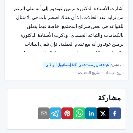
أشارت الأستاذة الدكتورة نرمين غوندوز إلى أنه على الرغم
من تزايد عدد الحالات، إلا أن هناك اضطرابات في الامتثال
للقواعد في بعض شرائح المجتمع، خاصة فيما يتعلق
بالكمامات والتباعد الجسدي، وذكرت الأستاذة الدكتورة
نرمين غوندوز أنه مع تقدم العملية، فإن تلقي البيانات
والمعلومات كل يوم ربما تسبب في إزالة الحساسية لدى
الناس.
المنشئ
:
هيئة تحرير مستشفى NP إسطنبول الوطني
قالت الأستاذة الدكتورة نرمين غوندوز: "كان أول عدد معلن
تاريخ الإنشاء
:
|
تاريخ التحديث
:
من المرضى في شهر مارس هو 1 في تركيا، في حين أن
مستوى القلق لدى الأشخاص كان 10 إذا قمنا بتقييمه من 10.
مشاركة
وحاليًا، تجاوز عدد الأشخاص الذين توفوا 40 شخصًا. في حين
أن عدد الحالات الجديدة تجاوز 1,500 حالة، ومستوى القلق
عند مستوى 2-3. عندما سمعنا نتيجة الوفاة مع أول حالة،
شعرنا بذعر شديد وفجأة انتابنا شعور رهيب بالتهديد. لقد