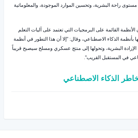
ستوى راحة البشرية، وتحسين الموارد الموجودة، والمعلوماتية
لأنظمة القائمة على البرمجيات التي تعتمد على آليات التعلم
ا بأنظمة الذكاء الاصطناعي، وقال: "إلا أن هذا التطور في أنظمة
الإرادة البشرية، وتحولها إلى منتج عسكري ومسلح سيصبح قريباً
اعي في المستقبل القريب".
اطر الذكاء الاصطناعي
نوبل ستيفن هوكينج من أن الذكاء الاصطناعي، وهو أحد أهم
إنجازات البشرية، "قد يكون آخر إنجازات الجنس البشري" إذا لم يمكن السيطرة عليه، لفت 116 خبيرًا، من بينهم مؤسس شركة
اطر المحتملة للذكاء الاصطناعي مرة أخرى. وقد لفتوا الانتباه