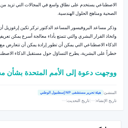
الاصطناعي يستخدم على نطاق واسع في المجالات التي تزيد من م
الصحية ومناهج الحلول الهندسية.
وذكر مساعد البروفيسور المساعد الدكتور تركر تكين إرغوزيل أن ا
واتخاذ القرار البشري والتي تتمتع بأداء معالجة أسرع يمكن تعريفه
الذكاء الاصطناعي التي يمكن أن تطور إرادة يمكن أن تتعارض مع 
خطراً على البشرية، يطرح التساؤل حول مستقبل الذكاء الاصطن
ووجهت دعوة إلى الأمم المتحدة بشأن مخ
قال مساعد البروفيسور المساعد الدكتور تركر تكين إرغوزيل
المنشئ
:
هيئة تحرير مستشفى NP إسطنبول الوطني
تاريخ الإنشاء
:
|
تاريخ التحديث
:
"بعد حوالي عامين من تحذير العالم الفيزيائي الحائز على جائزة 
سبيس إكس إيلون ماسك وأسماء مهمة في العالم، الانتباه إلى المخ