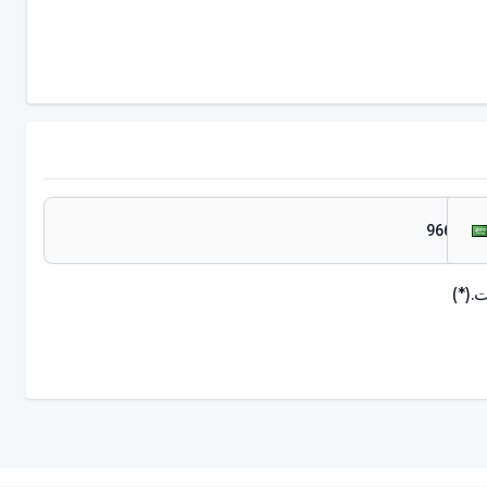
.
(*)