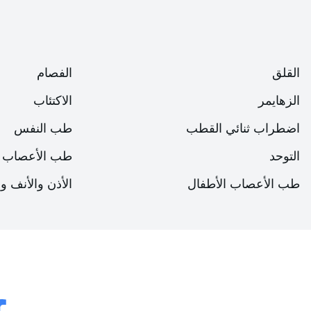
الحدودية أو العمليات العسكرية من خلال إزالة العامل البشري م
الدكتور توركر تكين إرغوزيل التقييمات التالية
"قد تكون قرصنة البرمجيات المثبتة على الأنظمة ذاتية التشغيل، 
القلق
الفصام
وتحول الأسلحة ذاتية التشغيل إلى عمليات اتخاذ القرار الخاصة 
محتملة جداً في القرن المقبل. قد تصبح الحروب بين الدول أكثر ا
الزهايمر
الاكتئاب
التشاور والمصالحة، التي يتم السعي إليها حالياً من خلال السيا
اضطراب ثنائي القطب
طب النفس
فشل النظام أو التدخل البشري المحدود، سيثير ذلك أيضاً تسا
التوحد
طب الأعصاب
الحرب العسكري والسياسات العسكرية. فبدلاً من وجود آلية قادرة
العاطفي في قراراتها، فإن النهج الذي يركز على النتائج الفورية
طب الأعصاب الأطفال
الأذن والأنف و
ينبغي اتخاذ تدابير على المستوى الدولي
قال مساعد البروفيسور الدكتور تركر تكين إرغوزيل إن المنظمات
واجبات مهمة من أجل منع ظهور سيناريوهات سلبية محتملة وضما
والحياة المعيشية، وإنهاء الأمراض والحروب والفقر. وأكد مساعد 