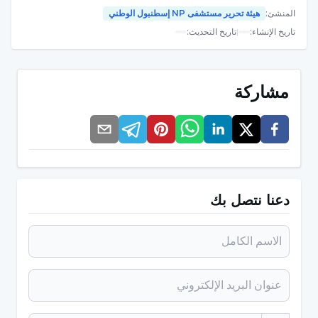
بشكل عام، بعض الناس يهربون من حالاتهم الذاتية لأنهم
المنشئ
:
هيئة تحرير مستشفى NP إسطنبول الوطني
يهربون من أنفسهم. فبعض الناس لا يعرفون كيف يتواصلون
تاريخ الإنشاء
:
|
تاريخ التحديث
:
مع أنفسهم، ولا يستطيعون أن يحملوا أنفسهم. عندما يقف
الشخص بمفرده، يتبادر إلى ذهنه القلق والمخاوف والهموم.
إن إجابات الشخص على هذا الموقف مهمة للغاية. يمكن
مشاركة
للشخص أن يجد الحقيقة هنا. على سبيل المثال، عندما تأتيه
الضيقة، فبدلاً من مواجهة تلك الضيقة، واختبار ذلك الألم، يجد
مسعى للهروب من تلك الضيقة، فيجد نفسه في حالة من
الضيق. عندما تأتيه تلك الحالة من الضيق، فهي حالة
سيختبرها الأشخاص الذين يحبون أنفسهم ويتحملون أنفسهم.
دعنا نتصل بك
في هذه الحياة، إذا لم يتمكن المرء من إقامة علاقة مع
نفسه، فلن يتمكن من إقامة علاقة مع الآخرين. عندما يُترك
الإنسان لنفسه، فإذا غضب على نفسه وانتقد نفسه وهرب
وانشغل بمهام أخرى، فسيكون هناك من يغضب عليه وينتقده
في الحياة. الإنسان المحب لنفسه الذي يسعد عندما يبقى مع