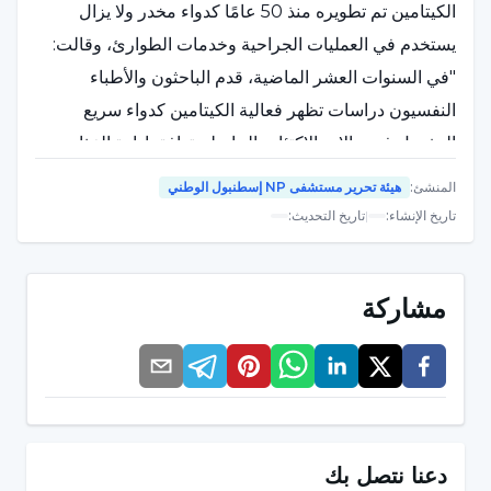
الكيتامين تم تطويره منذ 50 عامًا كدواء مخدر ولا يزال
يستخدم في العمليات الجراحية وخدمات الطوارئ، وقالت:
"في السنوات العشر الماضية، قدم الباحثون والأطباء
النفسيون دراسات تظهر فعالية الكيتامين كدواء سريع
المفعول في حالات الاكتئاب الحاد. لم توافق إدارة الغذاء
والدواء الأمريكية حتى الآن على الاستخدام الروتيني لهذا
المنشئ
:
هيئة تحرير مستشفى NP إسطنبول الوطني
الدواء في علاج الاكتئاب، لذلك لا يزال يستخدم خارج
تاريخ الإنشاء
:
|
تاريخ التحديث
:
التسمية/دون وصفة طبية. ومع ذلك، نظرًا لأن التجارب
السريرية أظهرت استفادة المرضى منه، يستمر استخدامه
مشاركة
في عدد متزايد من مراكز العلاج بالكيتامين.
نسبة النجاح 60-65 في المائة
أشارت الأستاذة المساعدة البروفيسور الدكتورة سمرا باريبو
أوغلو إلى أن العلاج بالكيتامين لا يزال علاجًا غير معروف،
دعنا نتصل بك
وذكرت أن النتائج الناجحة التي تم الحصول عليها قد تحققت،