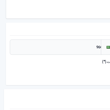
.
(*)