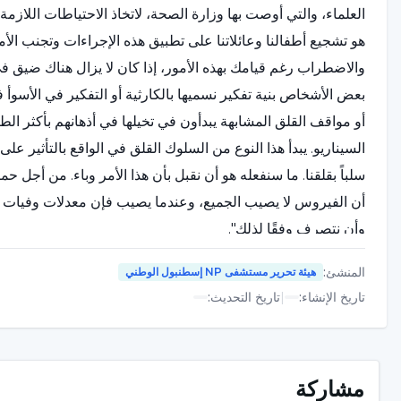
العلماء، والتي أوصت بها وزارة الصحة، لاتخاذ الاحتياطات اللازمة
هو تشجيع أطفالنا وعائلاتنا على تطبيق هذه الإجراءات وتجنب الأم
والاضطراب رغم قيامك بهذه الأمور، إذا كان لا يزال هناك ضيق ف
بعض الأشخاص بنية تفكير نسميها بالكارثية أو التفكير في الأسوأ
أو مواقف القلق المشابهة يبدأون في تخيلها في أذهانهم بأكثر ال
السيناريو. يبدأ هذا النوع من السلوك القلق في الواقع بالتأثير على ا
سلباً بقلقنا. ما سنفعله هو أن نقبل بأن هذا الأمر وباء. من أجل 
أن الفيروس لا يصيب الجميع، وعندما يصيب فإن معدلات وفيات 
وأن نتصرف وفقًا لذلك".
المنشئ
:
هيئة تحرير مستشفى NP إسطنبول الوطني
هل يجب الاشتباه بكورونا من كل من يعطس؟
تاريخ الإنشاء
:
|
تاريخ التحديث
:
أجاب أخصائي علم النفس العيادي عمر بيار على هذا السؤال من عم
الناس في الآونة الأخيرة بالشك في كل من حولهم تقريبًا، خاصة
بالقلق على الفور. في الواقع، مصدر الخوف هو أنهم يشعرون كما
مشاركة
على هذا الأمر بشكل خاص. هناك العديد من المواقف في الحياة التي 