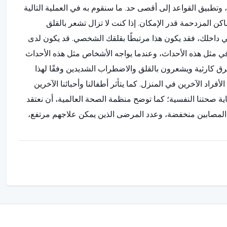
، وتطبيق القواعد إلى أقصى حد. ما سنقوم به في العملية التالية
اكن المزدحمة قدر الإمكان. إذا كنت لا تزال تشعر بالقلق
ي داخلك، فقد يكون هذا مرتبطًا بقلقك الشخصي. قد يكون لدى
 في مثل هذه الأحداث، وعندما يواجه الأشخاص مثل هذه الأحداث
طرق كارثية ويشعرون بالقلق والاضطراب الشديدين وفقًا لهذا
لأفراد الآخرين في المنزل. كما يتأثر أطفالنا وأحبائنا الآخرين
حماية صحتنا النفسية؛ كما توضح منظمة الصحة العالمية، أن نعتقد
المصابين منخفضة، وعدد المرضى الذين يمكن علاجهم مرتفع،
لائنا حول فيروس كورونا المستجد على النحو التالي "لقد بدأ
 عندما يرون شخصًا يعطس أو يسعل، فإنهم يقولون إنهم يشعرون
 لو أنهم سيصابون بفيروس كورونا في أي لحظة. يجب التأكيد
تقلقنا. نواجه العديد من الأشياء في حياتنا اليومية التي يمكن