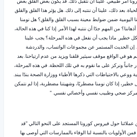
ونا أمر طبيعي. علينا أن نتقبل ذلك. قد يكون بعض القلق بعض
. بعد ذلك، علينا أن ننتبه إلى ذلك. هل يؤثر هذا القلق والقلق
ا اليومية ضمن ضوابط معينة بسبب القلق والقلق؟ هل نومنا
؟ من المهم جدًا أن ننتبه لهذا الأمر. إذا كنا في هذه الحالة،
شكل خطير. ماذا يجب أن نفعل في هذه المرحلة؟ يجب علينا
ة. إن الحديث المستمر عن مجموعات الواتساب، والدردشة
 هو في الواقع موقف سيثير قلقنا ويزيد من عدم ارتياحنا. بعد
 جانباً ونركز على ما نقوم به في تلك اللحظة. في هذه المرحلة،
ووعي بالاحتياطات التي ذكرها الأطباء ووزارة الصحة بندًا ببند.
 خطير، إذا كان نومنا مضطربًا، وشهيتنا مضطربة، إذا لم نتمكن
من مركز صحي وطبيب نفسي وأخصائي نفسي. "
عملائنا حول فيروس كورونا المستجد على النحو التالي "قد
فمن الأولويات بالنسبة لنا الوفاء بالممارسات التي أوصى بها