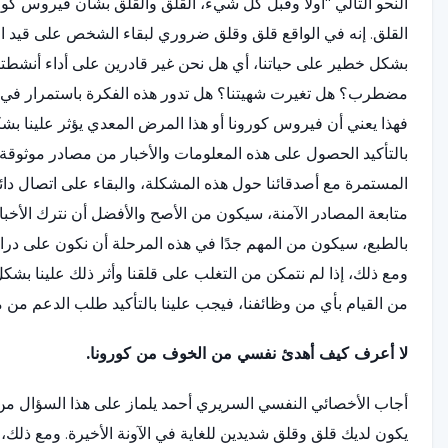
النحو التالي "أولاً وقبل كل شيء، القلق والقلق بشأن فيروس كور
القلق. إنه في الواقع قلق وقلق ضروري لبقاء الشخص على قيد الحياة
بشكل خطير على حياتنا، أي هل نحن غير قادرين على أداء أنشطتن
مضطرب؟ هل تغيرت شهيتنا؟ هل تدور هذه الفكرة باستمرار في أذهاننا
فهذا يعني أن فيروس كورونا أو هذا المرض المعدي يؤثر علينا ب
بالتأكيد الحصول على هذه المعلومات والأخبار من مصادر موثوق
المستمرة مع أصدقائنا حول هذه المشكلة، والبقاء على اتصال دائم
متابعة المصادر الآمنة، سيكون من الأصح والأفضل أن نترك الأخبار
بالطبع، سيكون من المهم جدًا في هذه المرحلة أن نكون على دراية 
ومع ذلك، إذا لم نتمكن من التغلب على قلقنا وأثر ذلك علينا بشكل
من القيام بأي من وظائفنا، فيجب علينا بالتأكيد طلب الدعم 
لا أعرف كيف أهدئ نفسي من الخوف من كورونا.
أجاب الأخصائي النفسي السريري أحمد يلماز على هذا السؤال من 
يكون لديك قلق وقلق شديدين للغاية في الآونة الأخيرة. ومع ذلك، 