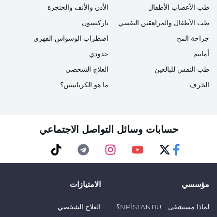
طب الأعصاب الأطفال
الأذن والأنف والحنجرة
طب الأطفال والمراهقين النفسي
باركنسون
جراحة المخ
اضطراب الوسواس القهري
أماتيم
حدودي
طب النفس للبالغين
العلاج الشخصي
الخرف
ما هو الكرياتينين؟
حسابات وسائل التواصل الاجتماعي
TikTok
Telegram
Instagram
Youtube
Twitter
Faceebok
مؤسسي
الامتيازات
لماذا مستشفى NPİSTANBUL؟
العلاج الشخصي