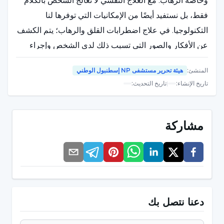
وخاصة الرهاب. مع العلاج النفسي لا نعالج الشخص بالكلام
فقط، بل نستفيد أيضًا من الإمكانيات التي توفرها لنا
التكنولوجيا. في علاج اضطرابات القلق والرهاب؛ يتم الكشف
عن الأفكار والصور التي تسبب ذلك لدى الشخص وإجراء
دراسات إزالة الحساسية التدريجية عليها. ولكي يختفي القلق
المنشئ
:
هيئة تحرير مستشفى NP إسطنبول الوطني
والخوف تمامًا، يجب أن يواجه الشخص الموقف الذي يسبب
تاريخ الإنشاء
:
|
تاريخ التحديث
:
القلق والخوف. حتى الآن كنا نقوم بدراسات إزالة التحسس
عليهما في الخيال، ولكن في الحقيقة لكي يختفي الخوف
والقلق تمامًا يجب أن يتعرض الشخص لذلك المثير أو ذلك
مشاركة
الموقف، أي عندما يواجه الشخص ذلك الموقف في الحياة
الواقعية، يتعلم كيف يتعامل معه. على سبيل المثال، هناك
العديد من الأساليب والتقنيات المختلفة حول كيفية التعرف
على أفكار الشخص الخاطئة حول الخوف من الكلاب، وكيفية
التعرف على المشاعر المصاحبة لها وكيفية تغييرها. يمكنك
دعنا نتصل بك
القيام بذلك في غرفة الجلسة، ولكن في الحياة الواقعية لا