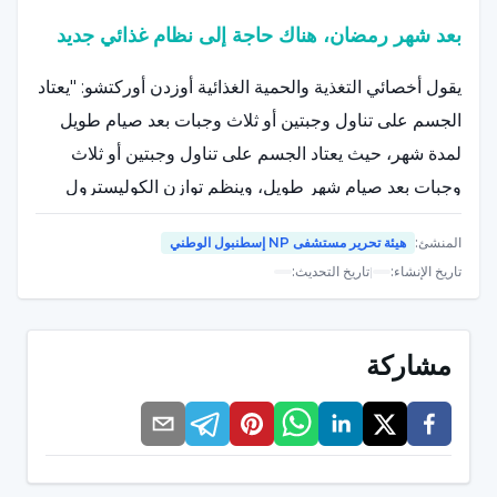
بعد شهر رمضان، هناك حاجة إلى نظام غذائي جديد
يقول أخصائي التغذية والحمية الغذائية أوزدن أوركتشو: "يعتاد
الجسم على تناول وجبتين أو ثلاث وجبات بعد صيام طويل
لمدة شهر، حيث يعتاد الجسم على تناول وجبتين أو ثلاث
وجبات بعد صيام شهر طويل، وينظم توازن الكوليسترول
والدهون، ويقل الحمل على الجهاز الهضمي والدورة الدموية،
المنشئ
:
هيئة تحرير مستشفى NP إسطنبول الوطني
ويرتاح الجسم بشكل عام مع التخلص من الوزن الزائد",
تاريخ الإنشاء
:
|
تاريخ التحديث
:
"بعد انتهاء شهر رمضان، هناك حاجة إلى نمط غذائي جديد في
الانتقال إلى نظام غذائي يومي عادي. يجب أن نستمر في
مشاركة
عاداتنا في نهاية شهر رمضان دون أن نفقد المحاسن التي
اكتسبناها في رمضان (على سبيل المثال؛ عدم تناول الطعام
قبل الجوع، والتغذية المتوازنة وشرب السوائل، والإقلاع عن
العادات السيئة مثل الكحول والتدخين التي نعلم دائمًا أنها