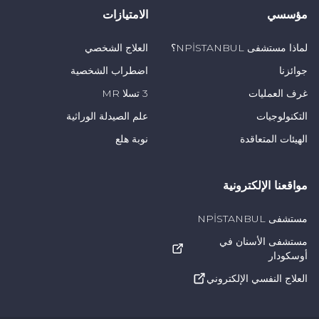
المتعلقة بالأطفال.
مؤسسي
الامتيازات
لماذا مستشفى NPİSTANBUL؟
العلاج الشخصي
جوائزنا
اضطراب الشخصية
غرف العمليات
3 تسلا MR
التكنولوجيات
علم الصيدلة الوراثية
الهيئات المتعاقدة
نوبة هلع
مواقعنا الإلكترونية
مستشفى NPİSTANBUL
مستشفى الأسنان في
أوسكودار
العلاج النفسي الإلكتروني