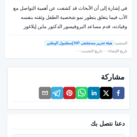
في إشارة إلى أن الأبحاث قد كشفت عن أهمية التواصل مع
الأب فيما يتعلق بتطور نمو شخصية الطفل وثقته بنفسه
وقيادته، قدم مساعد البروفيسور الدكتور ماين إيلاغوز
يوكسل التقييمات التالية
المنشئ
:
هيئة تحرير مستشفى NP إسطنبول الوطني
"منذ ولادة الطفل، يدعم الأب الأم، مما يجعل الأم أكثر سعادة
تاريخ الإنشاء
:
|
تاريخ التحديث
:
ويساعدها على أن تكون أكثر سعادة، مما يضمن التطور
الإيجابي للتعلق بين الأم والطفل.
مشاركة
الأب هو شخصية ارتباط مهمة مثل الأم. الأطفال الذين
يرتبطون بشكل آمن بأكثر من شخص يكونون أكثر انسجامًا
في صداقاتهم في المستقبل.
يساهم وجود الأب في تفرد الطفل من خلال منع الطفل من
دعنا نتصل بك
"التعلق" الشديد بالأم.