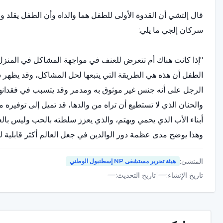
قال إلتشي أن القدوة الأولى للطفل هما والداه وأن الطفل يقلد و
سركان إلجي ما يلي:
"إذا كانت هناك أم تتعرض للعنف في مواجهة المشاكل في المنزل
الطفل أن هذه هي الطريقة التي يتبعها لحل المشاكل، وقد يظهر سل
الرجل على أنه جنس غير موثوق به ومدمر وقد يتسبب في فقدانها 
والحنان الذي لا تستطيع أن تراه من والدها، قد تميل إلى توفيره
أبناء الأب الذي يحمي ويهتم، والذي يعزز سلطته بالحب وليس ب
وهذا يوضح مدى عظمة دور الوالدين في جعل العالم أكثر قابلية ل
المنشئ
:
هيئة تحرير مستشفى NP إسطنبول الوطني
يدرك الطفل العالم الخارجي للمرة الأولى
تاريخ الإنشاء
:
|
تاريخ التحديث
:
قال سركان إلتشي مشيرًا إلى أن أول شخص يدرك الطفل أن هناك ش
الشخص بالأم، ولكن الطفل يرى نفسه وأمه "ككل". ولذلك، فإن ال
العالم مكان يمكن الوثوق به. كما أن وجود أشخاص آخرين يوازي ا