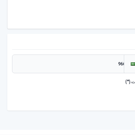
.
(*)