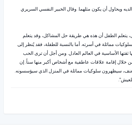
الديه ويحاول أن يكون مثلهما. وقال الخبير النفسي السريري
، يتعلم الطفل أن هذه هي طريقة حل المشاكل، وقد يتعلم
وكيات مماثلة في أسرته. أما بالنسبة للطفلة، فقد يُنظر إلى
ثقتها الأساسية في العالم العادل. ومن أجل أن ترى الحب
 من خلال إقامة علاقات عاطفية مع أشخاص أكبر منها سناً. إن
العنف، سيظهرون سلوكيات مماثلة في المنزل الذي سيؤسسونه.
لعيش".
 مع والده/والدتها
خصًا آخر في العالم هو "الأب"، وقال: "عادة ما يُعرف هذا
وجود النشط للأب هو أول مقدمة للعالم الخارجي ويبين له أن
لحب والتواصل الإيجابي والقبول غير المشروط من الأب".