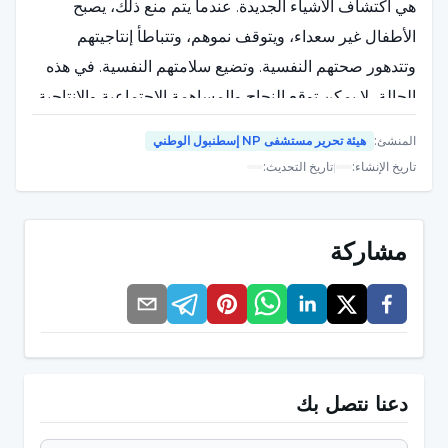
هي اكتشاف الأشياء الجديدة. عندما يتم منع ذلك، يصبح
الأطفال غير سعداء، ويتوقف نموهم، وتتباطأ إنتاجيتهم
وتتدهور صحتهم النفسية. وتضيع سلامتهم النفسية. في هذه
الحالة، لا يمكن توقع النجاح والمساهمة الاجتماعية والإنتاجية
من الطفل. لذلك، من المهم أن يكون الأطفال سعداء وأن يتم
المنشئ
:
هيئة تحرير مستشفى NP إسطنبول الوطني
الحفاظ على عفويتهم. وينبغي القضاء على كل ما يمنع ذلك".
تاريخ الإنشاء
:
|
تاريخ التحديث
:
وذكرت ليلى أرسلان أن الأسر تمنع الأطفال أحيانًا بوعي أو
بدون وعي من الاستكشاف، وقالت: "كيف يمنعون ذلك؟ إنهم
مشاركة
يتوقعون من الطفل أن يقوم بأشياء فوق طاقته، أي أنهم
يتوقعون من الطفل أن يقوم بأشياء في مستوى أعلى من
دون أن يأخذوا مستويات نمو الطفل على محمل الجد. هذا
الوضع يزيد من القلق لدى الطفل، ويضر بثقته بنفسه
وبالتالي بسعادته.
دعنا نتصل بك
منع الطفل من الإضرار بثقته بنفسه