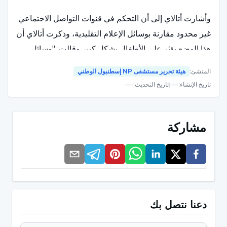
وأشارت أتالاي إلى أن التحكم في قنوات التواصل الاجتماعي
غير محدود مقارنة بوسائل الإعلام التقليدية، وذكرت أتالاي أن
هذا الوضع يؤثر على الأطفال بشكل كبير وقالت: "وسائل
التواصل الاجتماعي هي منصات تعتمد على المحتوى الذي
المنشئ
:
هيئة تحرير مستشفى NP إسطنبول الوطني
ينتجه المستخدمون والتحكم في المحتوى الذي يتم مشاركته
تاريخ الإنشاء
:
|
تاريخ التحديث
:
هنا محدود أكثر بكثير من وسائل الإعلام التقليدية. يمكن لأي
شخص يستطيع الوصول إلى الإنترنت والتقنيات اللازمة أن
يكون لديه حساب على وسائل التواصل الاجتماعي، وللأسف
مشاركة
هذا يشمل الأطفال".
يتزايد عدد المستخدمين الأطفال بسرعة
وأشار الدكتور غول إسراء أتالاي إلى أن الحد الأدنى لعمر
دعنا نتصل بك
المستخدم الذي تحدده منصات التواصل الاجتماعي هو 13