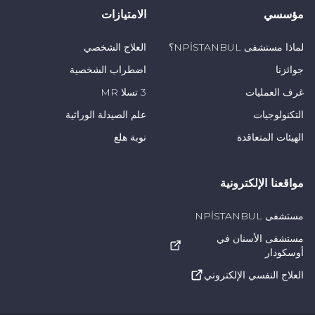
مؤسسي
الامتيازات
ذلك، لن يتم عرض الإعلانات المخصصة للمشاهدين على
القنوات المخصصة للأطفال. كما لن يتمكن المشاهدون من
لماذا مستشفى NPİSTANBUL؟
العلاج الشخصي
التعليق على قنوات الأطفال. على الرغم من أن هذه
جوائزنا
اضطراب الشخصية
التطورات إيجابية، إلا أنها لا تبدو كافية لحماية الأطفال
غرف العمليات
3 تسلا MR
المستخدمين على قنوات يوتيوب."
التكنولوجيات
علم الصيدلة الوراثية
الهيئات المتعاقدة
نوبة هلع
الآباء بحاجة إلى زيادة الوعي
ذكرت الأستاذة الدكتورة المحاضرة غول إسراء أتالاي أن
مواقعنا الإلكترونية
كون الأطفال منتجين للمحتوى في هذه القنوات غير الخاضعة
مستشفى NPİSTANBUL
للرقابة، وتحمّلهم مسؤوليات الترويج للمنتجات وكسب
مستشفى الأسنان في
المال، ومتابعتهم من قبل عدد كبير من المتابعين، هي أيضًا
أوسكودار
حبلى بالمشاكل من حيث تنمية الشخصية، وقالت: "يبدو من
العلاج النفسي الإلكتروني
الصعب الوصول إلى حلّ فقط بالخطوات التي ستتخذها
منصات مثل يوتيوب. يجب توعية الآباء والأمهات بهذه