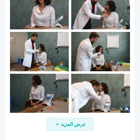
الأفراد الذين تبلغ أعمارهم 60 عامًا فأكثر دون أي مرض."
ما هي أعراض عسر البلع؟
سرد مساعد البروفيسور المساعد الدكتور جيتين ساياكا
أعراض عسر البلع على النحو التالي:
- "أمراض الرئة المتكررة,
- حمى متكررة غير معروفة السبب,
- عدم بذل مجهود كبير أثناء تناول الطعام,
- طول وقت الأكل
- الإحساس بالالتصاق/إحساس متبقي في الحلق,
- سعال بعد البلع
عرض المزيد
- تغير الصوت بعد البلع
- تغير في عادات الأكل,