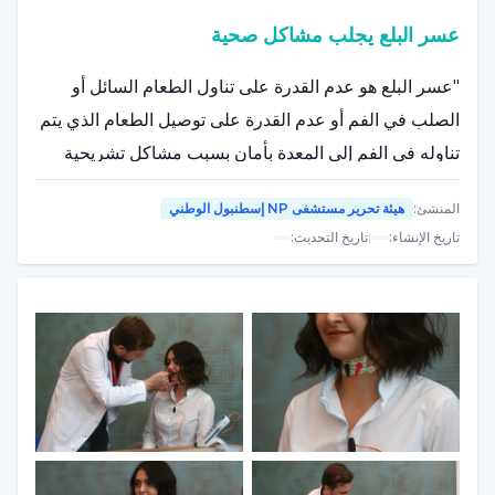
عسر البلع يجلب مشاكل صحية
"عسر البلع هو عدم القدرة على تناول الطعام السائل أو
الصلب في الفم أو عدم القدرة على توصيل الطعام الذي يتم
تناوله في الفم إلى المعدة بأمان بسبب مشاكل تشريحية
وفسيولوجية ونفسية"، كما قال مساعد البروفيسور الدكتور
المنشئ
:
هيئة تحرير مستشفى NP إسطنبول الوطني
جيتين ساياكا,
تاريخ الإنشاء
:
|
تاريخ التحديث
:
"يمكن أن يسبب اضطراب البلع الجفاف، وفقدان الوزن،
وأمراض الرئة، وسوء نظافة الفم، وانفتاح القصبة الهوائية
من الحلق، والتغذية عن طريق الأنف أو المعدة، وتدهور نوعية
الحياة، وزيادة التكاليف الصحية، وكذلك وفاة المريض. يمكن
رؤية عسر البلع لدى الأشخاص من جميع الأعمار. وهو أكثر
شيوعاً لدى الأفراد المصابين بالأمراض العصبية وسرطان
الرأس والرقبة. ومع ذلك، فإن عسر البلع يظهر حتى لدى