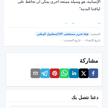
الإنسانية، هو وسيلة ممتعة أخرى يمكن أن تحافظ على
لياقتنا البدنية".
الرقص يحسن الدماغ
المنشئ
:
هيئة تحرير مستشفى NP إسطنبول الوطني
وفقًا لإحدى الدراسات، انخفض خطر الإصابة بالخرف بنسبة
تاريخ الإنشاء
:
|
تاريخ التحديث
:
76% لدى الأزواج الذين يرقصون، وقال مساعد البروفيسور
المساعد الدكتور يلديز إردوغان أوغلو: "في الدراسات الحديثة
حول الأمراض العصبية التنكسية (التي تؤثر على الخلايا
مشاركة
العصبية في دماغ الإنسان)، لوحظ أن هناك زيادة كبيرة في
حجم بعض أجزاء الحصين، وهي منطقة الدماغ المتعلقة
بالذاكرة والتوجيه، في أدمغة كبار السن الذين يرقصون لمدة
18 شهرًا".
دعنا نتصل بك
وقال الأستاذ المساعد الدكتور يلدز إردوغان أوغلو إنه يمكن