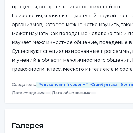
процессы, которые зависят от этих свойств.
Психология, являясь социальной наукой, включ
организмов, которое можно четко изучить, такж
может изучать как поведение человека, так и 
изучает межличностное общение, поведение в
Существуют специализированные программы, 
и умений в области межличностного общения.
тревожности, классического интеллекта и соста
обучения проводится работа над навыками с по
Создатель
:
Редакционный совет НП «Стамбульская боль
EMDR, REHACOM, нейробиофидбэк (нейротерапи
Дата создания
:
|
Дата обновления
:
Оцениваются кейсы, которые должны принест
Шаг 1: Самопознание и осознание
Самопознание и осознание в психологии означ
акцентирования. Согласно результатам первичн
Галерея
чувствами, мыслями и поведением приведет к 