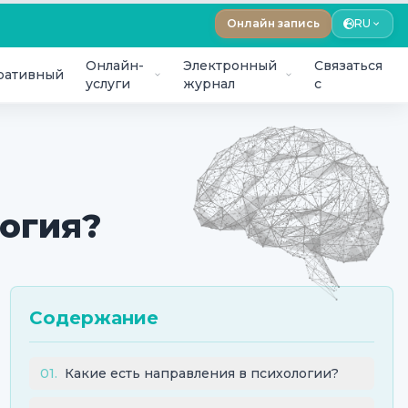
Онлайн запись
RU
Онлайн-
Электронный
Связаться
ративный
услуги
журнал
с
логия?
Содержание
01
.
Какие есть направления в психологии?