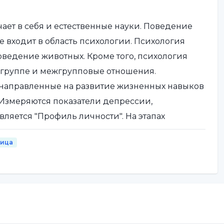
ает в себя и естественные науки. Поведение
е входит в область психологии. Психология
поведение животных. Кроме того, психология
 группе и межгрупповые отношения.
направленные на развитие жизненных навыков
 Измеряются показатели депрессии,
вляется "Профиль личности". На этапах
мощью таких методов, как психодрама, группа,
ница
я), в зависимости от необходимости.
и люди.
ает принятие эмоций во внимание без их
ого обследования, знакомство с собой, своими
обретению инсайта, а также к осознанию и