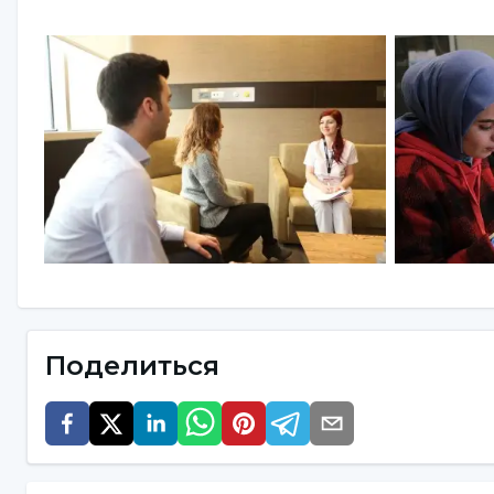
формированию своих интересов, способностей 
сторонах личности, проводится личностный тес
личности, которые можно и нельзя изменить.
Шаг 2: Распознавание других людей и эмпат
В психологии распознавание других и эмпати
терапиях, таких как психодрама и арт-терапия,
направлены на определение того, как дети, 
окружающую среду, окружающих их людей, соб
определение своих ожиданий, на развитие ре
своего окружения, на понимание точки зрения 
чувствительности к чувствам других, на разви
Поделиться
Шаг 3: Навыки общения - уверенность в себ
При работе с психологией, навыками общения
различные виды групповой терапии, такие как 
потребностей человека. Цель программы - пом