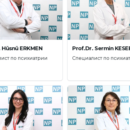
 и разработку стратегий их решения, изучение
мышления, развитие способности анализировать
позитивных отношений со сверстниками,
 проблемных ситуациях, лучше решать
ым, гармоничным, делиться, сотрудничать и
r. Hüsnü ERKMEN
Prof.Dr. Sermin KESE
ист по психиатрии
Специалист по психиа
енем
 стрессом и временем, умение сохранять
имости от необходимости применяются методы
 Распознавание стресса и стрессовых реакций,
формирование о реакции "борьбы или бегства",
итуаций с помощью метода ролевых игр, а
стрессовых ситуациях будут направлены на
ленаправленно использовать время.