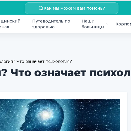
Как мы можем вам помочь?
цинский
Путеводитель по
Наши
Корпо
онал
здоровью
больницы
ология? Что означает психология?
? Что означает психо