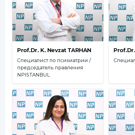
направлено на выявление стрессовых ситуаций
методов релаксации, позитивно-негативного 
и понимать социальные отношения, развитие 
повышение способности идти на компромисс в
проблемы взаимоотношений, быть экстравертн
Prof.Dr. K. Nevzat TARHAN
Prof.D
быть демократичным в отношениях.
Специалист по психиатрии /
Специал
Шаг 6: Управление гневом, стрессом и врем
председатель правления
В психологии развивается управление гневом,
NPISTANBUL
спокойствие в стрессовых ситуациях. В завис
индивидуальной или групповой психотерапии.
работа над методами преодоления стресса, ин
приобретение опыта преодоления стрессовых с
также преимущества позитивного мышления в 
развитие умения правильно, качественно и це