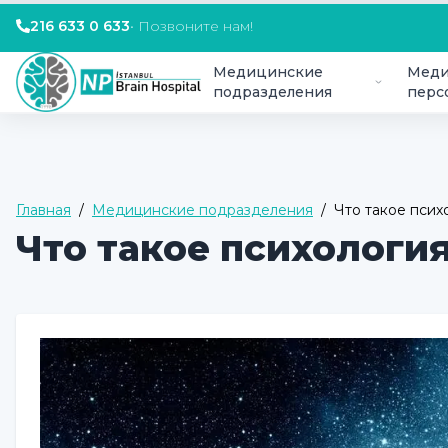
216 633 0 633
•
Позвоните нам!
Медицинские
Меди
подразделения
перс
Главная
/
Медицинские подразделения
/
Что такое псих
Что такое психология