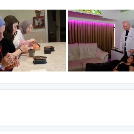
и ценностей. Чтобы узнать о сильных и слабых
т. Повышается осведомленность о чертах
ия
я применяются в различных групповых
 в зависимости от потребностей человека. Они
молодые люди и взрослые воспринимают
ытия, подходы и процессы; на выявление и
алистичных ожиданий в отношении себя и
другого человека, на развитие
тие способности лучше понимать других.
е
 и уверенностью в себе применяются
психодрама, арт-терапия, в зависимости от
очь детям и подросткам освоить и применить