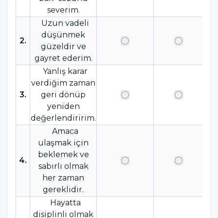
severim.
Uzun vadeli
düşünmek
2
.
güzeldir ve
gayret ederim.
Yanlış karar
verdiğim zaman
3
.
geri dönüp
yeniden
değerlendiririm.
Amaca
ulaşmak için
beklemek ve
4
.
sabırlı olmak
her zaman
gereklidir.
Hayatta
disiplinli olmak