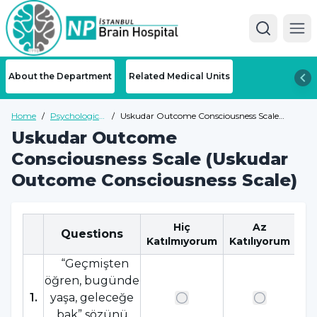
Ope
About the Department
Related Medical Units
Home
/
Psychological
/
Uskudar Outcome Consciousness Scale
Tests
(Uskudar Outcome Consciousness Scale)
Uskudar Outcome
Consciousness Scale (Uskudar
Outcome Consciousness Scale)
Hiç
Az
Questions
Katılmıyorum
Katılıyorum
Ka
“Geçmişten
öğren, bugünde
1
.
yaşa, geleceğe
bak” sözünü