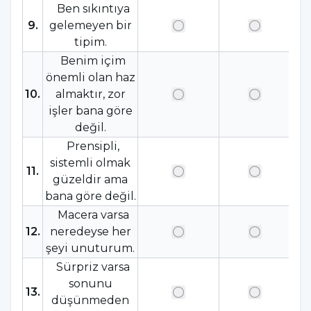
Ben sıkıntıya
9
.
gelemeyen bir
tipim.
Benim içim
önemli olan haz
10
.
almaktır, zor
işler bana göre
değil.
Prensipli,
sistemli olmak
11
.
güzeldir ama
bana göre değil.
Macera varsa
12
.
neredeyse her
şeyi unuturum.
Sürpriz varsa
sonunu
13
.
düşünmeden