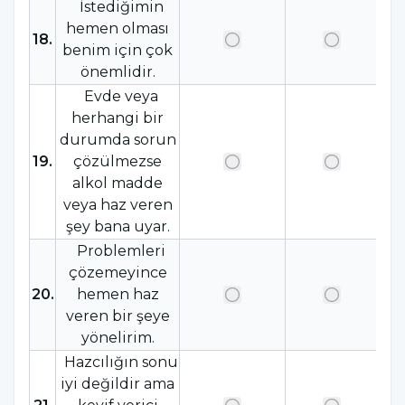
İstediğimin
hemen olması
18
.
benim için çok
önemlidir.
Evde veya
herhangi bir
durumda sorun
19
.
çözülmezse
alkol madde
veya haz veren
şey bana uyar.
Problemleri
çözemeyince
20
.
hemen haz
veren bir şeye
yönelirim.
Hazcılığın sonu
iyi değildir ama