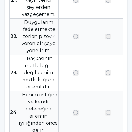
21
.
keyif verici
şeylerden
vazgeçemem.
Duygularımı
ifade etmekte
22
.
zorlanıp zevk
veren bir şeye
yönelirim.
Başkasının
mutluluğu
23
.
değil benim
mutluluğum
önemlidir.
Benim iyiliğim
ve kendi
geleceğim
24
.
ailemin
iyiliğinden önce
gelir.