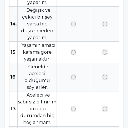
yaparım.
Değişik ve
çekici bir şey
14
.
varsa hiç
düşünmeden
yaparım.
Yaşamın amacı
15
.
kafama göre
yaşamaktır.
Genelde
aceleci
16
.
olduğumu
söylerler.
Aceleci ve
sabırsız bilinirim
17
.
ama bu
durumdan hiç
hoşlanmam.