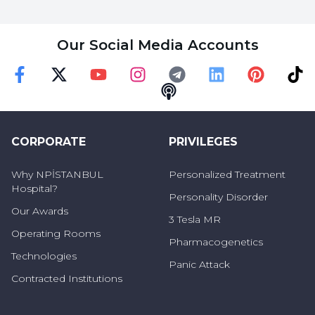
Our Social Media Accounts
Faceebok
Twitter
Youtube
Instagram
Telegram
Linkedin
Pinterest
TikT
Podcast
CORPORATE
PRIVILEGES
Why NPİSTANBUL
Personalized Treatment
Hospital?
Personality Disorder
Our Awards
3 Tesla MR
Operating Rooms
Pharmacogenetics
Technologies
Panic Attack
Contracted Institutions