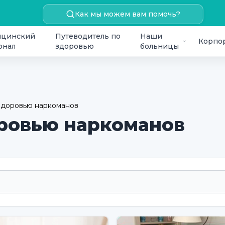
Как мы можем вам помочь?
цинский
Путеводитель по
Наши
Корпо
онал
здоровью
больницы
здоровью наркоманов
оровью наркоманов