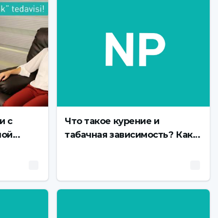
и с
Что такое курение и
ной
табачная зависимость? Как
ее лечат?