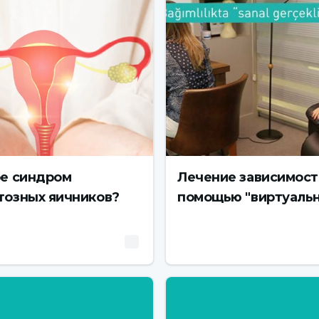
ое синдром
Лечение зависимост
тозных яичников?
помощью "виртуаль
реальности"!