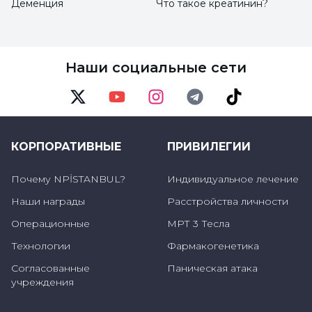
Деменция
Что такое креатинин?
Беспокойство
Хотя окончательный диагноз не ставится с
Наши социальные сети
помощью ультразвуковой визуализации,
женщинам в подростковом возрасте также
необходимо сдать анализы крови, чтобы
Twitter
Youtube
Instagram
Telegram
TikTok
определить, наблюдается ли
синдром
КОРПОРАТИВНЫЕ
ПРИВИЛЕГИИ
поликистозных яичников
.
Почему NPİSTANBUL?
Индивидуальное лечение
Что вызывает синдром
Наши награды
Расстройства личности
поликистозных яичников?
Операционные
МРТ 3 Тесла
Технологии
Фармакогенетика
Точно не известно, какое состояние
Согласованные
Паническая атака
вызывает это заболевание. Также существует
учреждения
мнение, что это заболевание вызывается