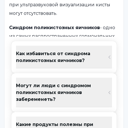
при ультразвуковой визуализации кисты
могут отсутствовать.
Синдром поликистозных яичников
- одно
из самых распространенных гормональных
нарушений у женщин.
Синдром
поликистозных яичников
проявляется
Как избавиться от синдрома
поликистозных яичников?
нерегулярными менструациями, такими как
отсутствие менструаций или менструации
через неопределенные промежутки
Могут ли люди с синдромом
времени. При
поликистозе яичников
на
поликистозных яичников
коже появляются некоторые симптомы,
забеременеть?
связанные с повышением уровня
андрогенных
гормонов в крови. К таким
симптомам относятся акне, жирность кожи,
Какие продукты полезны при