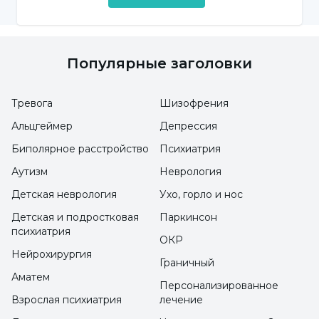
и повышенной угревой сыпью. Симптомы
синдрома поликистозных яичников
можно перечислить следующим образом;
Популярные заголовки
резистентность к инсулину
Тревога
Шизофрения
Аномальное увеличение веса
Альцгеймер
Депрессия
Выпадение волос
Биполярное расстройство
Психиатрия
Рост волос по мужскому типу
Аутизм
Неврология
Детская неврология
Ухо, горло и нос
Высыпания акне
Детская и подростковая
Паркинсон
Жирная кожа
психиатрия
ОКР
Нейрохирургия
Нерегулярные менструации
Граничный
Аматем
Потемнение кожи
Персонализированное
Взрослая психиатрия
лечение
Боль в области головы