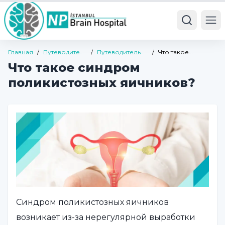
Ope
Главная
/
Путеводитель
/
Путеводитель
/
Что такое
по здоровью
по здоровью
синдром
Что такое синдром
наркоманов
поликистозных
яичников?
поликистозных яичников?
Синдром поликистозных яичников
возникает из-за нерегулярной выработки