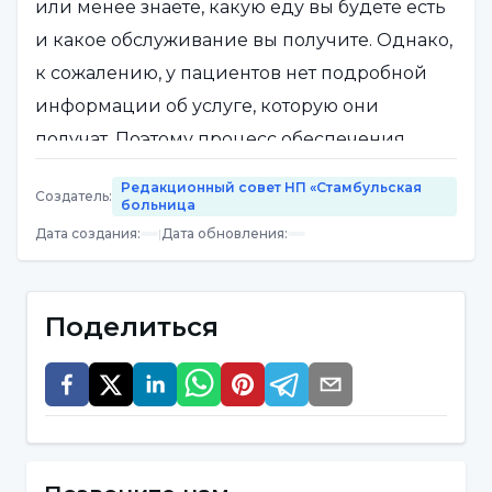
или менее знаете, какую еду вы будете есть
и какое обслуживание вы получите. Однако,
к сожалению, у пациентов нет подробной
информации об услуге, которую они
получат. Поэтому процесс обеспечения
качества в здравоохранении гораздо
Редакционный совет НП «Стамбульская
Создатель
:
важнее, чем процесс обеспечения качества
больница
Дата создания
:
|
Дата обновления
:
всех других продуктов и услуг. Мы должны
поставить себя на место пациентов. В этой
области проводится множество
Поделиться
международных исследований. Сейчас
пациенты в первые 10 секунд решают,
является ли больница качественной или
нет. Пациенты также уделяют больше
внимания феномену удовлетворенности