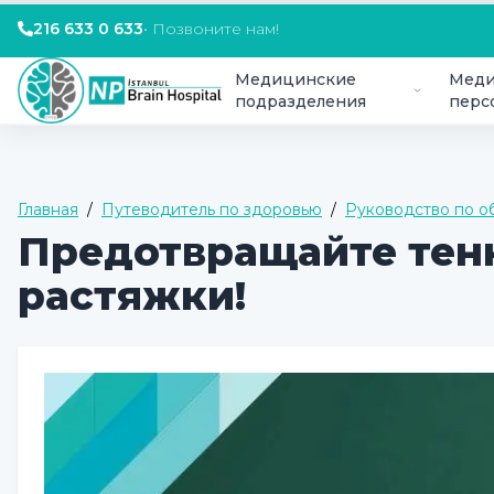
216 633 0 633
•
Позвоните нам!
Медицинские
Меди
подразделения
перс
Главная
/
Путеводитель по здоровью
/
Руководство по 
Предотвращайте тен
растяжки!