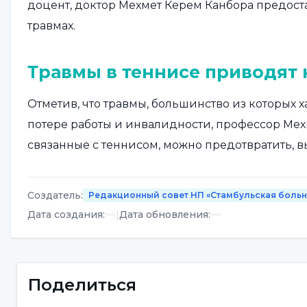
доцент, доктор Мехмет Керем Канбора предос
травмах.
Травмы в теннисе приводят 
Отметив, что травмы, большинство из которых х
потере работы и инвалидности, профессор Мехм
связанные с теннисом, можно предотвратить, в
Чаще всего встречаются тра
Создатель
:
Редакционный совет НП «Стамбульская боль
Дата создания
:
|
Дата обновления
:
"Причиной примерно 2/3 травм в теннисе являет
повреждения, которые развиваются внезапно".
распространенными травмами являются проблем
Поделиться
стрессовые переломы (небольшие переломы, в
повторяющихся навязчивых аккумулирующих дв