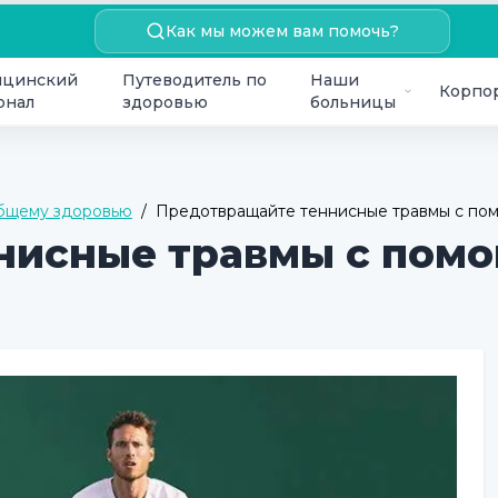
Как мы можем вам помочь?
цинский
Путеводитель по
Наши
Корпо
онал
здоровью
больницы
общему здоровью
/
Предотвращайте теннисные травмы с пом
нисные травмы с пом