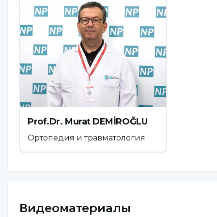
элитных теннисистов, проходящих лечение, был
глиняных кортах, чем на траве. Занятия, ориен
программах могут быть эффективны для предот
[haberyatay=muscle-powered-sports-dikkat-edin-
Профессор, доктор Мехмет Керем Канбора дал
случаются в теннисе:
Prof.Dr. Murat DEMİROĞLU
"Стрессовые переломы:
Под стрессовыми пе
Ортопедия и травматология
трещины в кости. Боль и отек со временем сме
асфальт, покрытие корта создает чрезмерную н
стопы. На глиняных или травяных кортах стре
важный способ предотвратить стрессовые пере
программу укрепления и выносливости с инте
Видеоматериалы
Кроме того, профилактикой могут служить кор