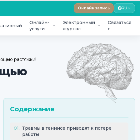
Онлайн запись
RU
Онлайн-
Электронный
Связаться
ративный
услуги
журнал
с
ощью растяжки!
ощью
Содержание
01
.
Травмы в теннисе приводят к потере
работы