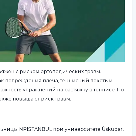
ряжен с риском ортопедических травм.
как повреждения плеча, теннисный локоть и
ажность упражнений на растяжку в теннисе. По
акже повышают риск травм.
льницы NPISTANBUL при университете Üsküdar,